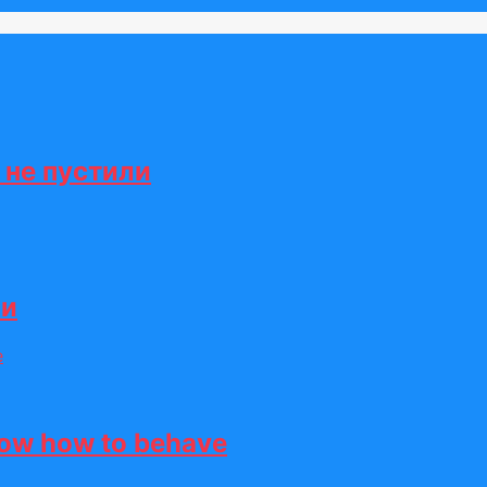
 не пустили
ии
how how to behave