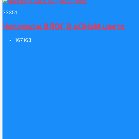
333
51
Челлендж ВЛОГ В оДНоМ цвете
167
163