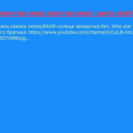
и мистер макс,мистер макс ,мисс к
ки,свинка пеппа,ВАНЯ-солнце звездочка Кет, little star
 братика: https://www.youtube.com/channel/UCyLB-im
YtXlRtzjg...