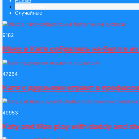
Новые
Показанный
Случайные
91
82
Макс и Катя собрались на балл и их
472
64
Катя с друзьями играют в професс
499
53
Katy and Max play with daddy and s