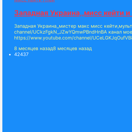
Западная Украина,,мисс кейти 
Западная Украина,,мистер макс мисс кейти,мульти
channel/UCkzFgkN_JZwYQmwPBndHnBA канал моего
https://www.youtube.com/channel/UCeLGKJqOufVB8Z
8 месяцев назад
8 месяцев назад
424
37