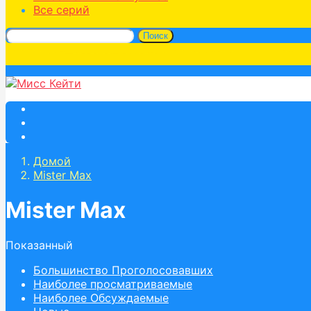
Все серий
Поиск
Домой
Mister Max
Mister Max
Показанный
Большинство Проголосовавших
Наиболее просматриваемые
Наиболее Обсуждаемые