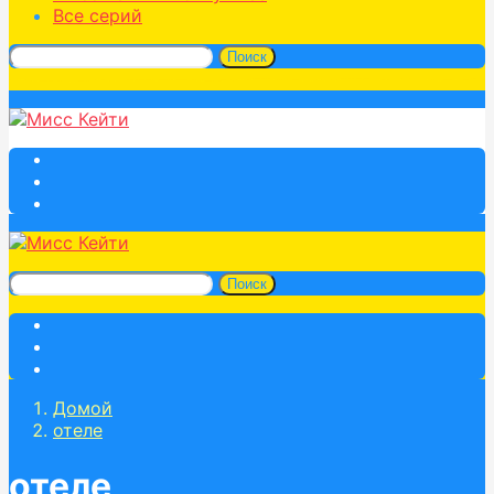
Все серий
Поиск
Поиск
Домой
отеле
отеле