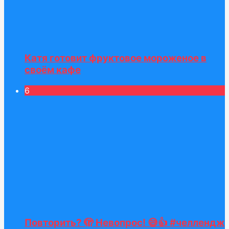
Катя готовит фруктовое мороженое в
своём кафе
6
Повторить? 🫣 Невопрос! 😅👍 #челлендж