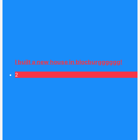
I built a new house in blocburgggggg!
2