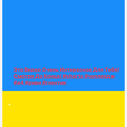
Это Видео Очень Интересное Для Тебя!
Смотри До Конца! #shorts #челлендж
#а4 #риви #глентик