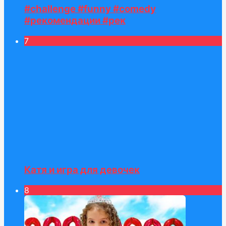
#challenge #funny #comedy
#рекомендации #рек
7
Катя и игра для девочек
8