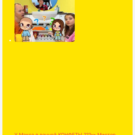
У Макса в ванной КОНФЕТЫ ???🍬 Мистер