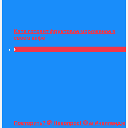
Катя готовит фруктовое мороженое в
своём кафе
6
Повторить? 🫣 Невопрос! 😅👍 #челлендж