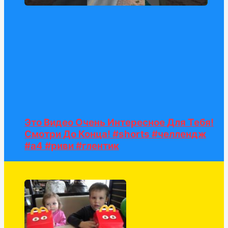
Это Видео Очень Интересное Для Тебя!
Смотри До Конца! #shorts #челлендж
#а4 #риви #глентик