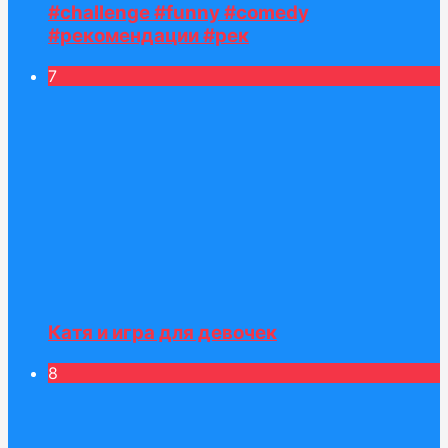
#challenge #funny #comedy
#рекомендации #рек
7
Катя и игра для девочек
8