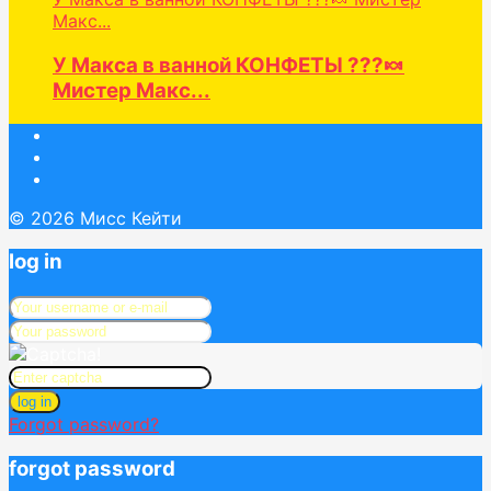
Макс...
У Макса в ванной КОНФЕТЫ ???🍬
Мистер Макс...
© 2026 Мисс Кейти
log in
log in
Forgot password?
forgot password