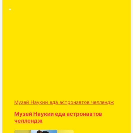
Музей Наукии еда астронавтов челлендж
Музей Наукии еда астронавтов
челлендж