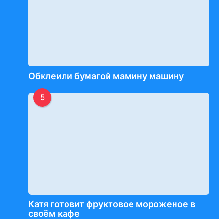
Обклеили бумагой мамину машину
5
Катя готовит фруктовое мороженое в
своём кафе