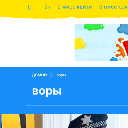
/
МИСС КЕЙТИ
МИСС КЕЙ
ДОМОЙ
воры
воры