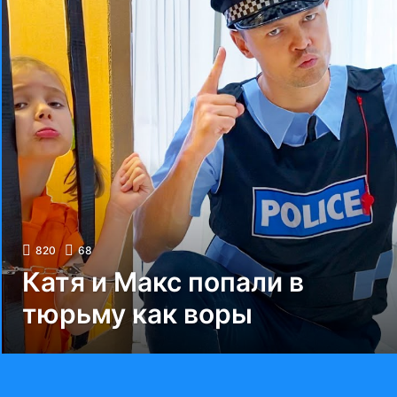
820
68
Катя и Макс попали в
тюрьму как воры