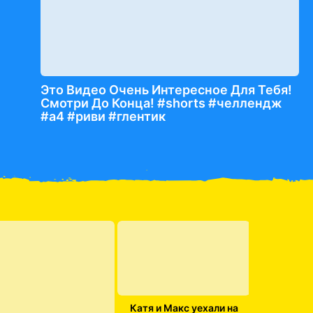
Это Видео Очень Интересное Для Тебя!
Смотри До Конца! #shorts #челлендж
#а4 #риви #глентик
Катя и Макс уехали на