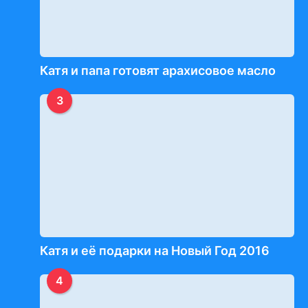
Катя и папа готовят арахисовое масло
3
Катя и её подарки на Новый Год 2016
4