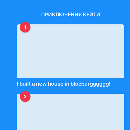
ПРИКЛЮЧЕНИЯ КЕЙТИ
1
I built a new house in blocburgggggg!
2