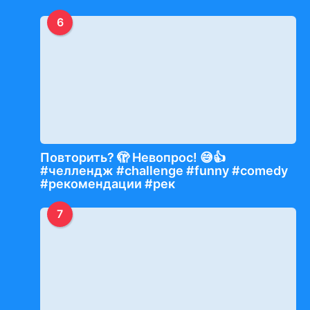
6
Повторить? 🫣 Невопрос! 😅👍
#челлендж #challenge #funny #comedy
#рекомендации #рек
7