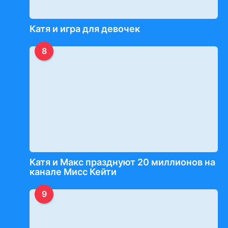
Катя и игра для девочек
8
Катя и Макс празднуют 20 миллионов на
канале Мисс Кейти
9