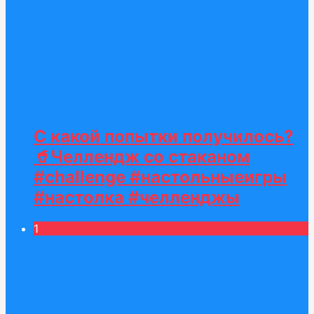
С какой попытки получилось?
🥤Челлендж со стаканом
#challenge #настольныеигры
#настолка #челленджы
1