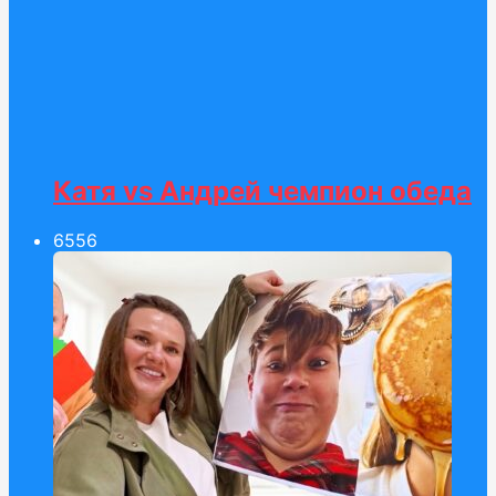
Катя vs Андрей чемпион обеда
65
56