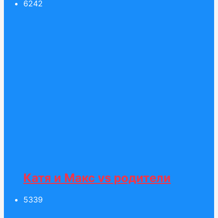
62
42
Катя и Макс vs родители
53
39