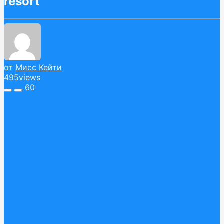
resort
от
Мисс Кейти
495
views
60