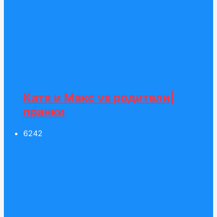
Катя и Макс vs родители|
пранки
62
42