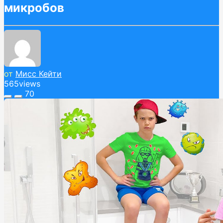
микробов
от
Мисс Кейти
565
views
70