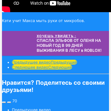
Кэти учит Макса мыть руки от микробов.
ХОЧЕШЬ УВИДЕТЬ :
СПАСЛА ЭЛЬФОВ ОТ ОЛЕНЯ НА
НОВЫЙ ГОД В 99 ДНЕЙ
ВЫЖИВАНИЯ В ЛЕСУ в ROBLOX!
Post
Предыдущее видео
Предыдущий
Следующее видео
Следующий
Pagination
Нравится? Поделитесь со своими
друзьями!
70
Предыдущее видео