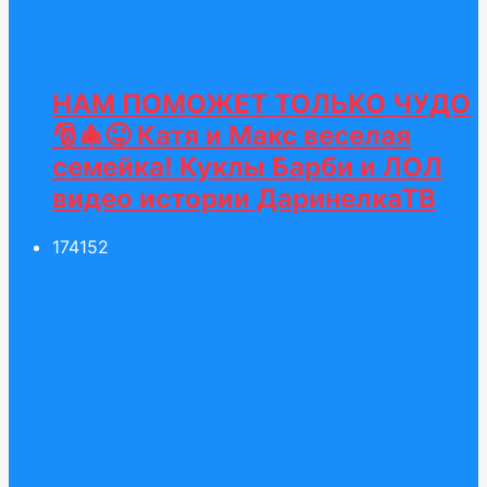
НАМ ПОМОЖЕТ ТОЛЬКО ЧУДО
🎅🎄😜 Катя и Макс веселая
семейка! Куклы Барби и ЛОЛ
видео истории ДаринелкаТВ
174
152