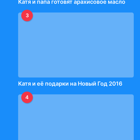
Катя и папа готовят арахисовое масло
3
Катя и её подарки на Новый Год 2016
4