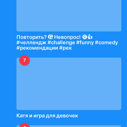
Повторить? 🫣 Невопрос! 😅👍
#челлендж #challenge #funny #comedy
#рекомендации #рек
7
Катя и игра для девочек