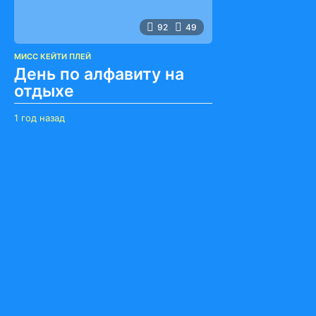
92
49
МИСС КЕЙТИ ПЛЕЙ
День по алфавиту на
отдыхе
1 год назад
1
г
о
д
н
а
з
а
д