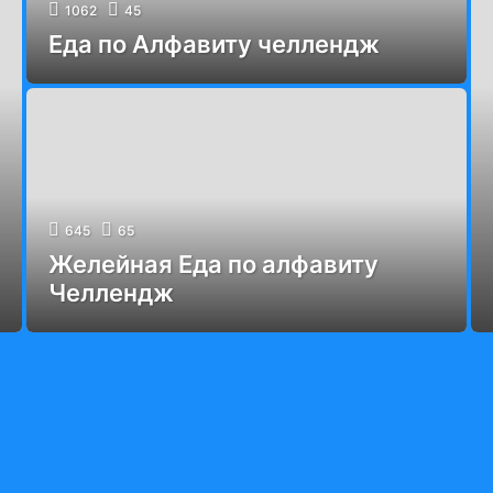
1062
45
Еда по Алфавиту челлендж
645
65
Желейная Еда по алфавиту
Челлендж