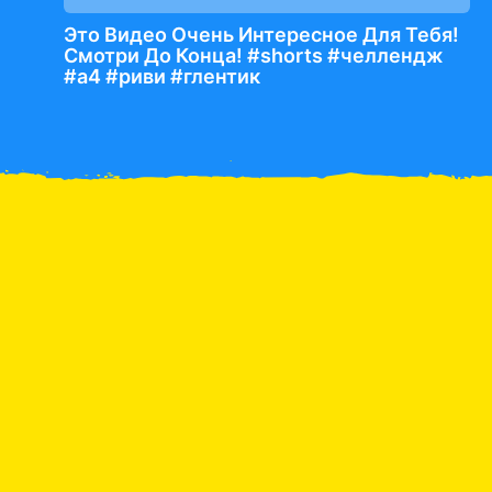
Это Видео Очень Интересное Для Тебя!
Смотри До Конца! #shorts #челлендж
#а4 #риви #глентик
Катя и папа приготовили
Катя и её игрушечная
яичницу на завтрак
Обезьянка
Рожд