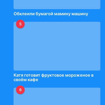
Обклеили бумагой мамину машину
5
Катя готовит фруктовое мороженое в
своём кафе
6