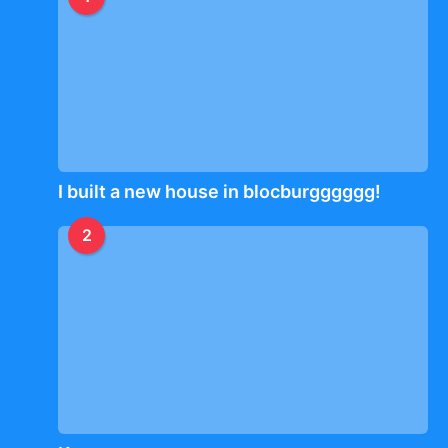
I built a new house in blocburgggggg!
2