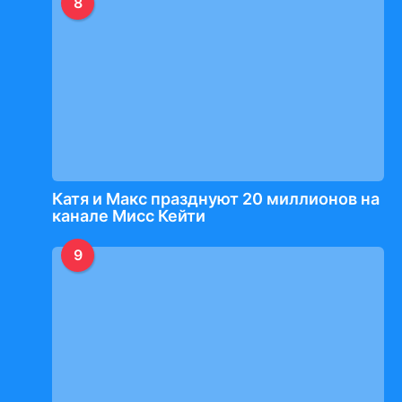
8
Катя и Макс празднуют 20 миллионов на
канале Мисс Кейти
9