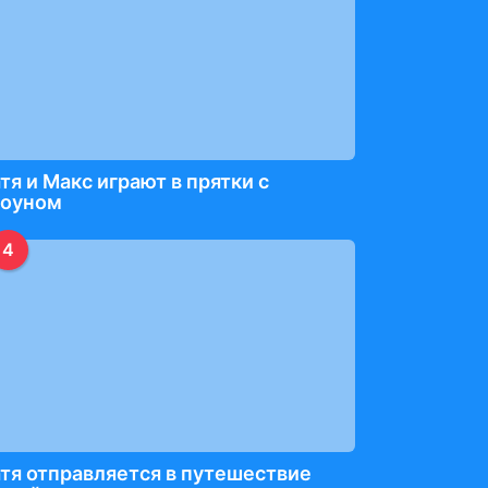
тя и Макс играют в прятки с
лоуном
4
тя отправляется в путешествие