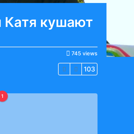
и Катя кушают
745
views
103
1