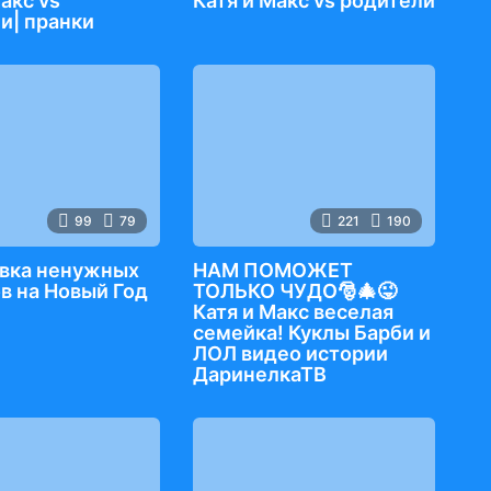
акс vs
Катя и Макс vs родители
и| пранки
99
79
221
190
вка ненужных
НАМ ПОМОЖЕТ
в на Новый Год
ТОЛЬКО ЧУДО🎅🎄😜
Катя и Макс веселая
семейка! Куклы Барби и
ЛОЛ видео истории
ДаринелкаТВ