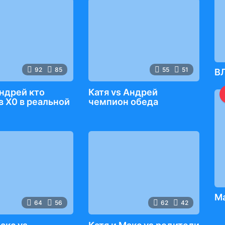
92
85
55
51
ВЛ
ндрей кто
Катя vs Андрей
в Х0 в реальной
чемпион обеда
Ма
64
56
62
42