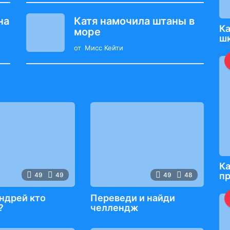
на
Катя намочила штаны в
Ка
море
ш
от
Мисс Кейти
Ка
п
49
49
49
48
Андрей кто
Переведи и найди
?
челлендж