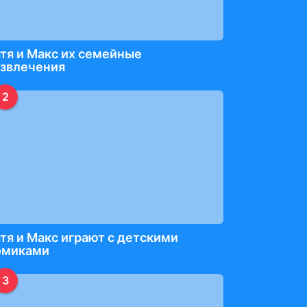
тя и Макс их семейные
азвлечения
2
тя и Макс играют с детскими
омиками
3