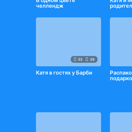
В одном цвете
Катя и М
челлендж
родител
53
39
Катя в гостях у Барби
Распако
подарко