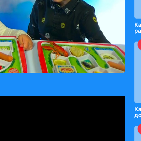
Ка
р
Ка
д