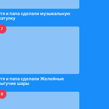
тя и папа сделали музыкальную
катулку
7
тя и папа сделали Желейные
рыгучие шары
8