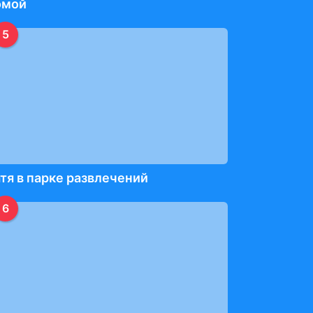
омой
5
тя в парке развлечений
6