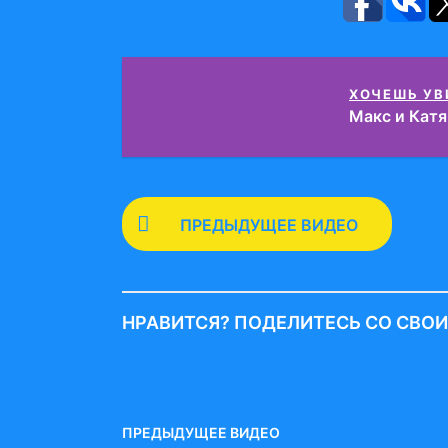
ХОЧЕШЬ УВ
Макс и Катя
P
ПРЕДЫДУЩЕЕ ВИДЕО
o
s
t
НРАВИТСЯ? ПОДЕЛИТЕСЬ СО СВО
P
a
g
i
ПРЕДЫДУЩЕЕ ВИДЕО