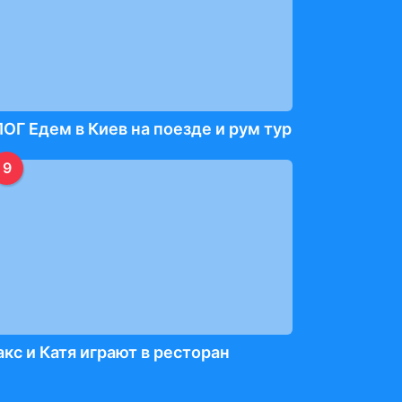
ОГ Едем в Киев на поезде и рум тур
9
кс и Катя играют в ресторан