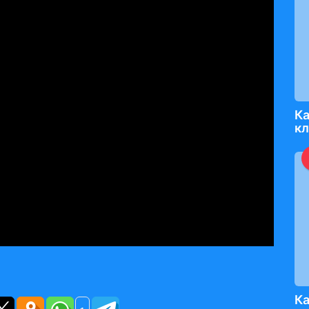
Ка
к
Ка