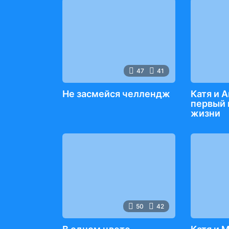
47
41
Не засмейся челлендж
Катя и А
первый 
жизни
50
42