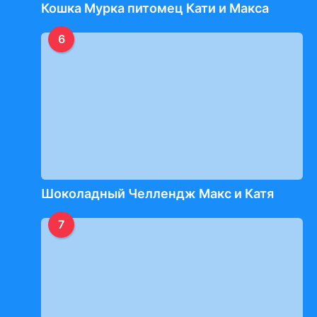
Кошка Мурка питомец Кати и Макса
6
Шоколадный Челлендж Макс и Катя
7