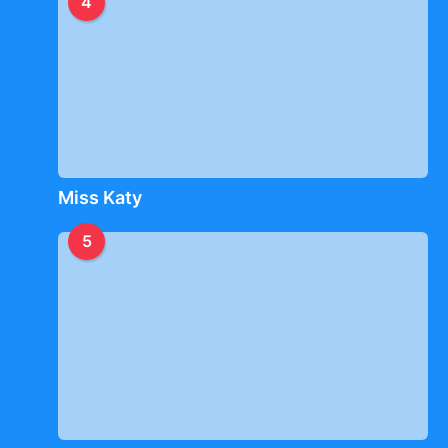
4
Miss Katy
5