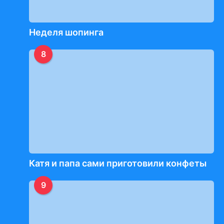
Неделя шопинга
8
Катя и папа сами приготовили конфеты
9