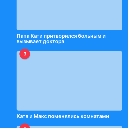
Папа Кати притворился больным и
вызывает доктора
3
Катя и Макс поменялись комнатами