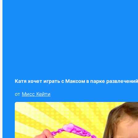
Катя хочет играть с Максом в парке развлечени
от
Мисс Кейти