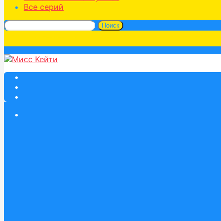
Все серий
Поиск