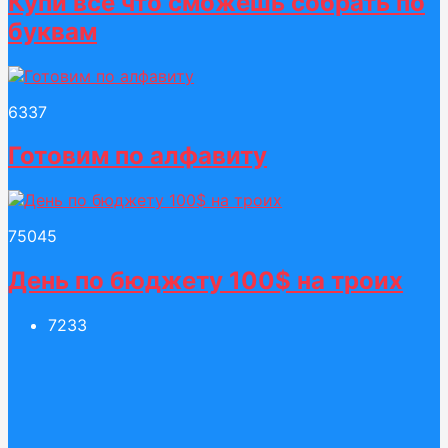
Купи всё что сможешь собрать по
буквам
63
37
Готовим по алфавиту
750
45
День по бюджету 100$ на троих
72
33