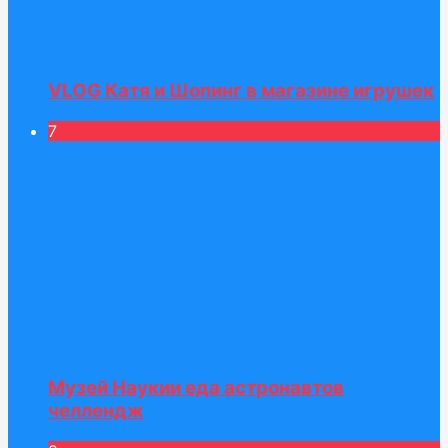
VLOG Катя и Шопинг в магазине игрушек
7
Музей Наукии еда астронавтов
челлендж