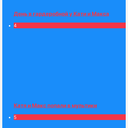
День в гардеробной у Кати и Макса
4
Катя и Макс попали в мультики
5