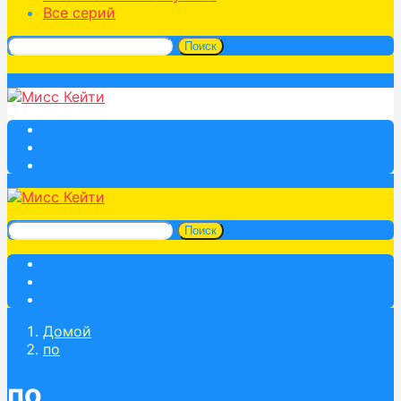
Все серий
Поиск
Поиск
Домой
по
по