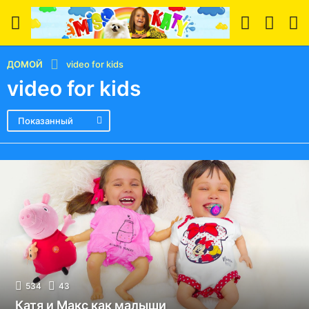
ДОМОЙ
video for kids
video for kids
Показанный
534
43
Катя и Макс как малыши