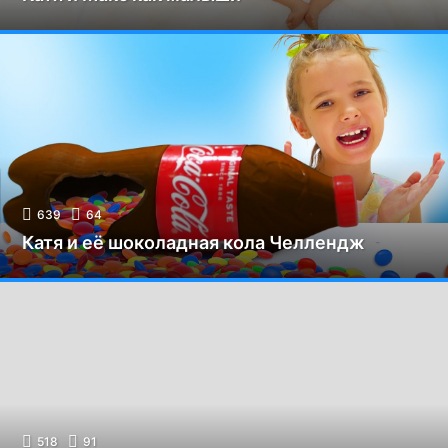
639
64
Катя и её шоколадная кола Челлендж
518
91