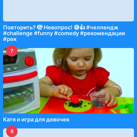
Повторить? 🫣 Невопрос! 😅👍 #челлендж
#challenge #funny #comedy #рекомендации
#рек
7
Катя и игра для девочек
8