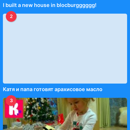
I built a new house in blocburgggggg!
2
Катя и папа готовят арахисовое масло
3