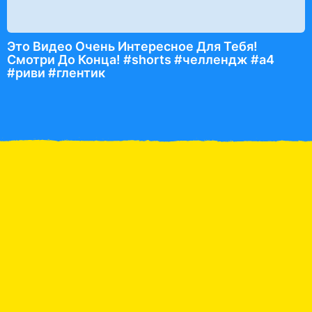
Это Видео Очень Интересное Для Тебя!
Смотри До Конца! #shorts #челлендж #а4
#риви #глентик
Обзор игрушек
VLOG Катя в Парке
аттракционов
Кто 
пол