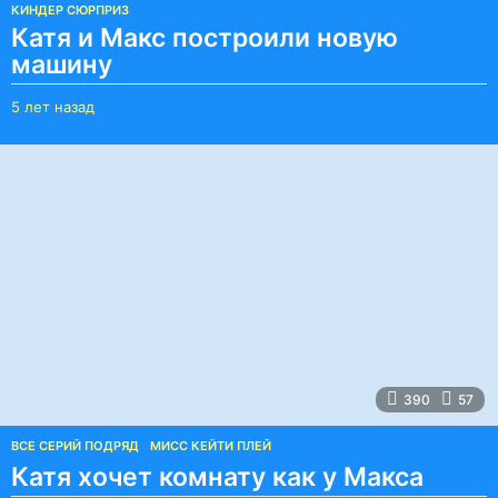
КИНДЕР СЮРПРИЗ
Катя и Макс построили новую
машину
5 лет назад
5
л
е
т
н
а
з
а
д
390
57
ВСЕ СЕРИЙ ПОДРЯД
,
МИСС КЕЙТИ ПЛЕЙ
Катя хочет комнату как у Макса