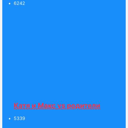
62
42
Катя и Макс vs родители
53
39