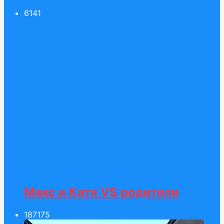
61
41
Макс и Катя VS родители
187
175