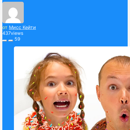
от
Мисс Кейти
437
views
59