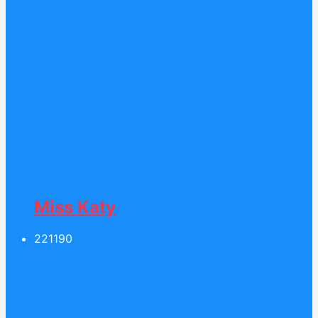
Miss Katy
221
190