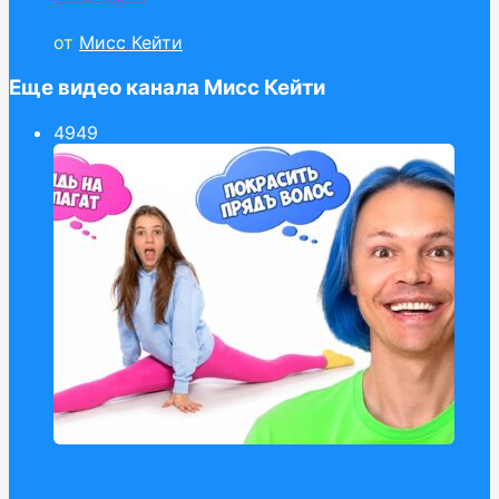
от
Мисс Кейти
Еще видео канала Мисс Кейти
49
49