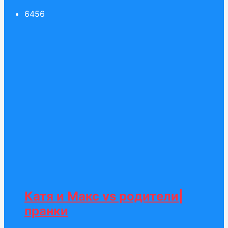
64
56
Катя и Макс vs родители|
пранки