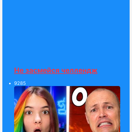
Не засмейся челлендж
92
85