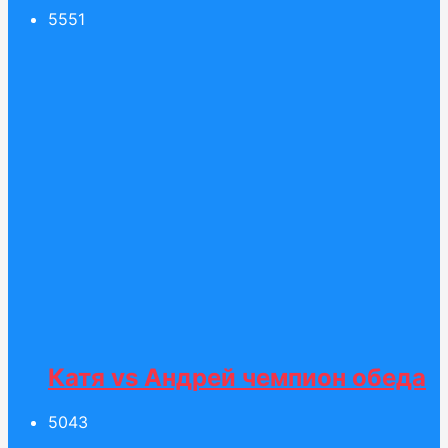
55
51
Катя vs Андрей чемпион обеда
50
43