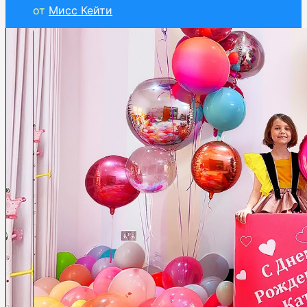
от
Мисс Кейти