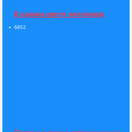
В одном цвете челлендж
68
52