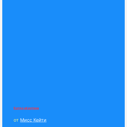
Катя и её рутина
от
Мисс Кейти