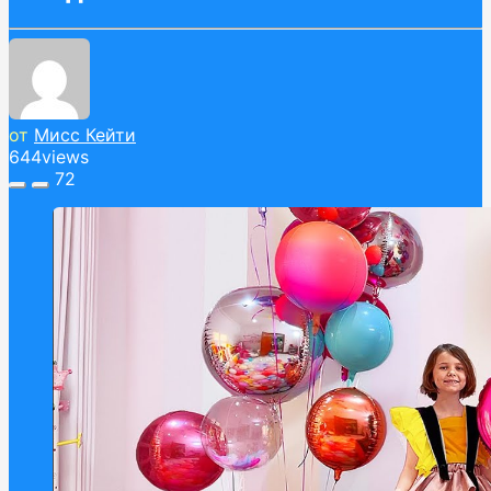
от
Мисс Кейти
644
views
72