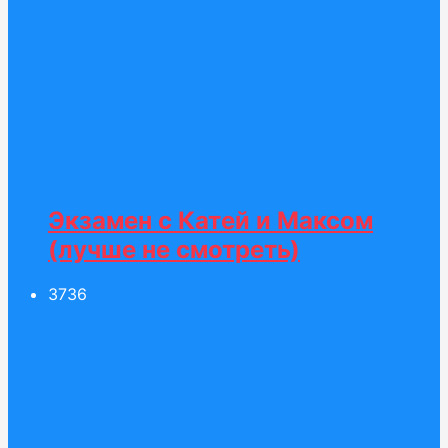
Экзамен c Катей и Максом
(лучше не смотреть)
37
36