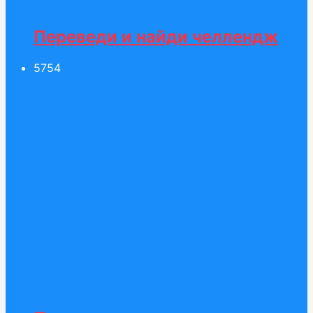
Переведи и найди челлендж
57
54