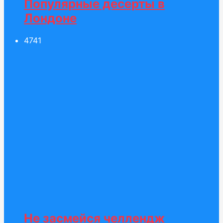
Популярные десерты в
Лондоне
47
41
Не засмейся челлендж