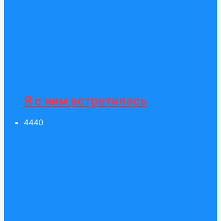
Я с ним встретилась
44
40