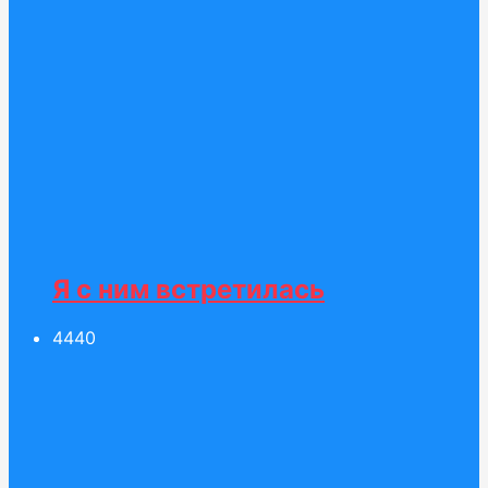
Я с ним встретилась
44
40