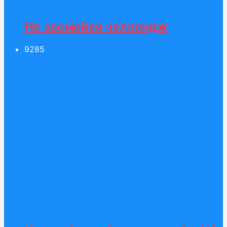
Не засмейся челлендж
92
85