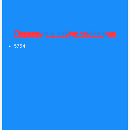
Переведи и найди челлендж
57
54