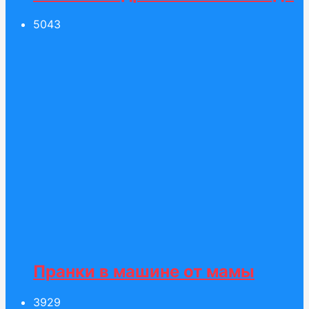
50
43
Пранки в машине от мамы
39
29