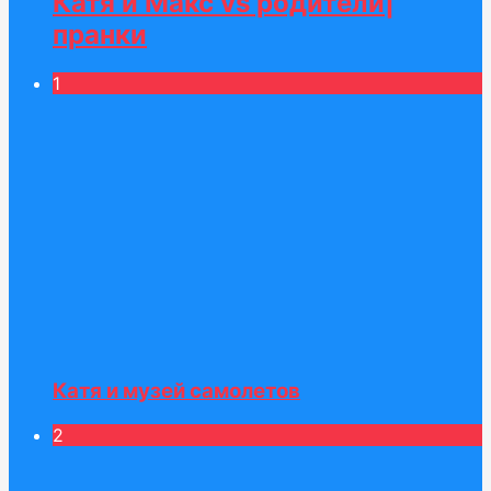
Катя и Макс vs родители|
пранки
1
Катя и музей самолетов
2