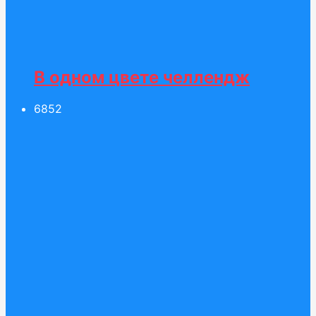
В одном цвете челлендж
68
52