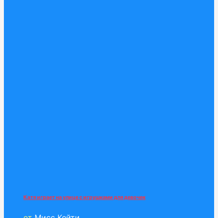
Катя играет на улице с игрушками для девочек
от
Мисс Кейти