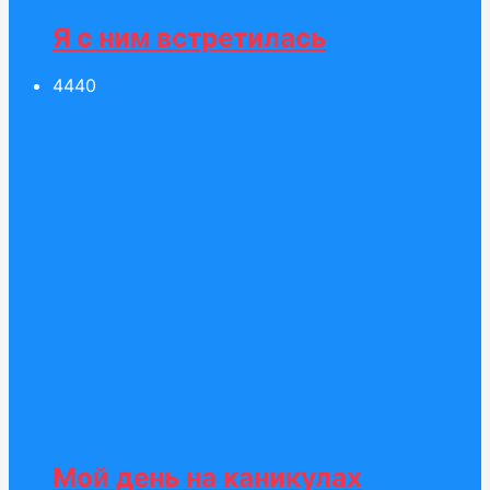
Я с ним встретилась
44
40
Мой день на каникулах