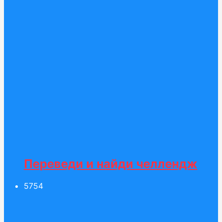
Переведи и найди челлендж
57
54