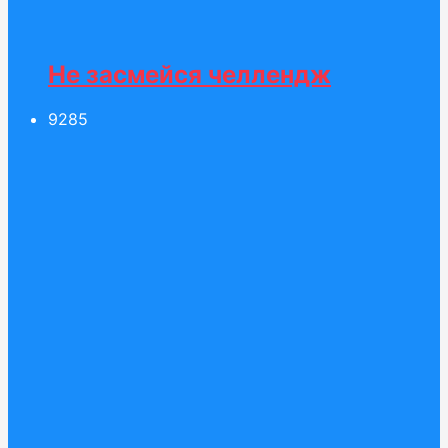
Не засмейся челлендж
92
85