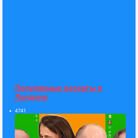
Популярные десерты в
Лондоне
47
41