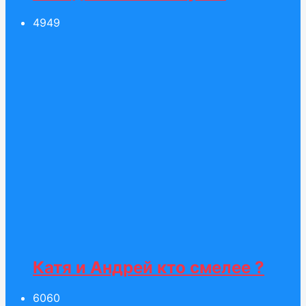
49
49
Катя и Андрей кто смелее ?
60
60