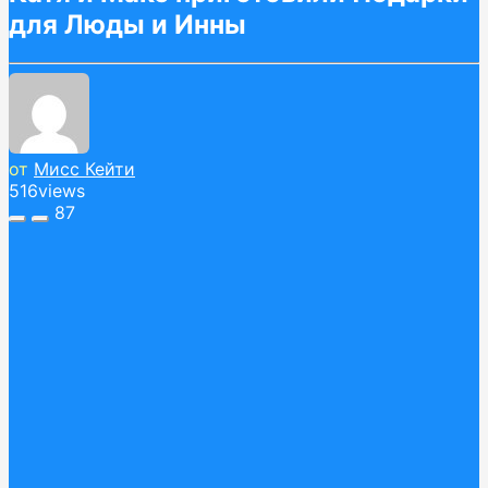
для Люды и Инны
от
Мисс Кейти
516
views
87