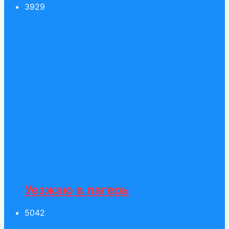
39
29
Уезжаю в лагерь
50
42