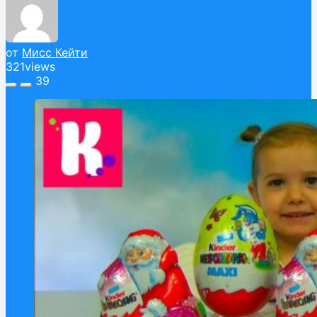
от
Мисс Кейти
321
views
39