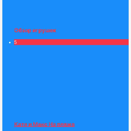
Обзор игрушек
5
Катя и Maкс На пляже