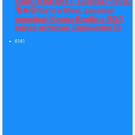
НАМ ПОМОЖЕТ ТОЛЬКО ЧУДО
🎅🎄😜 Катя и Макс веселая
семейка! Куклы Барби и ЛОЛ
видео истории ДаринелкаТВ
61
41