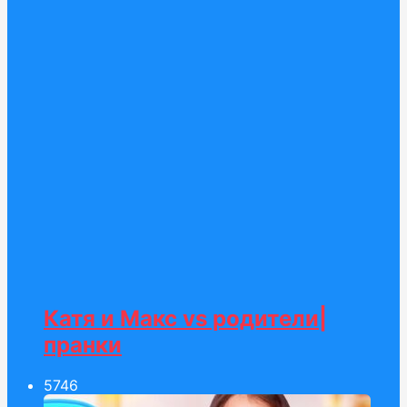
Катя и Макс vs родители|
пранки
57
46