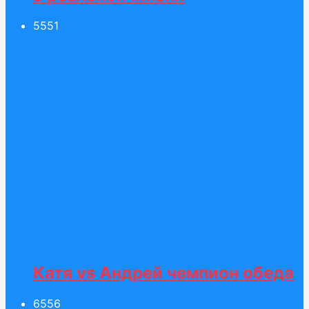
55
51
Катя vs Андрей чемпион обеда
65
56