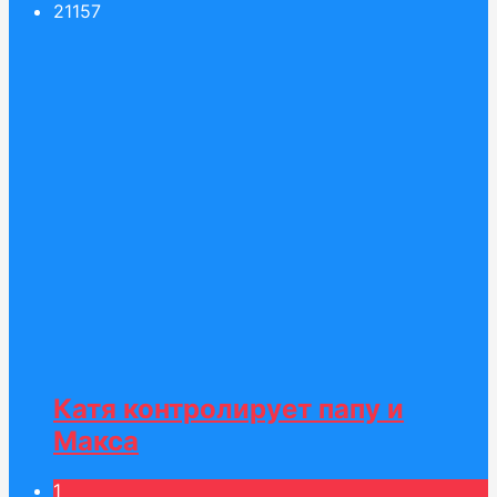
211
57
Катя контролирует папу и
Макса
1