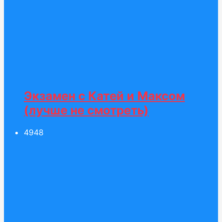
Экзамен c Катей и Максом
(лучше не смотреть)
49
48