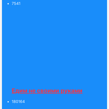
75
41
Едим не своими руками
180
164