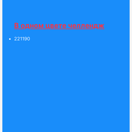
В одном цвете челлендж
221
190