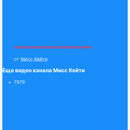
смогли бы назвать больше? #rikarelina #челлендж
от
Мисс Кейти
Еще видео канала Мисс Кейти
79
79