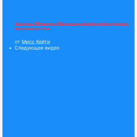
Повторить? 🫣 Невопрос! 😅👍 #челлендж #challenge #funny #comedy
#рекомендации #рек
от
Мисс Кейти
Следующее видео