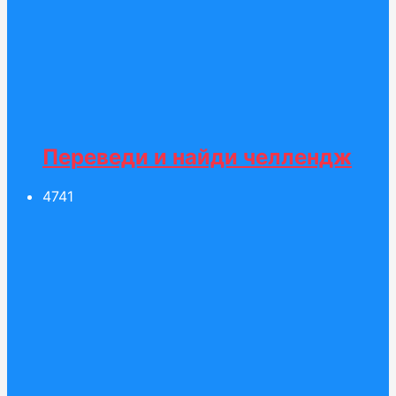
Переведи и найди челлендж
47
41