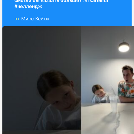
смогли бы назвать больше? #rikarelina
#челлендж
от
Мисс Кейти