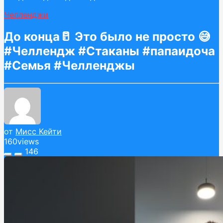
Челленджи
До конца🥛 Это было не просто 😅
#Челлендж #Стаканы #папаидоча
#Семья #Челленджы
от
Мисс Кейти
160
views
146