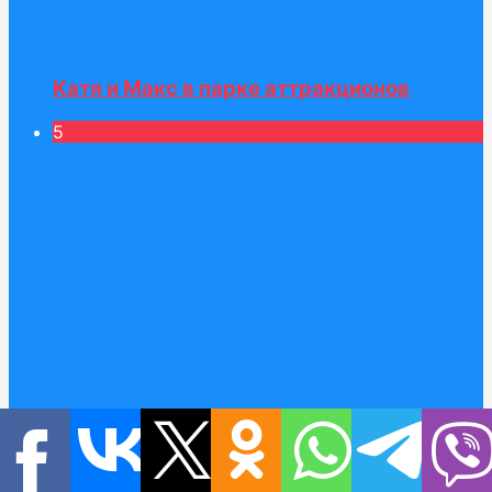
Катя и Макс в парке аттракционов
5
Катя наказала Макса и надула огромный
шар в его комнате