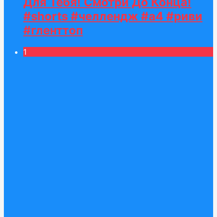
Для Тебя! Смотри До Конца!
#shorts #челлендж #а4 #риви
#гленттоп
1