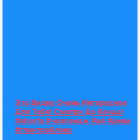
Это Видео Очень Интересное
Для Тебя! Смотри До Конца!
#shorts #челлендж #а4 #риви
#глентроблокс