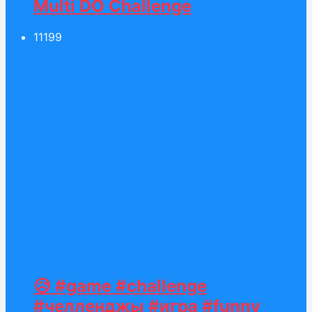
Multi DO Challenge
111
99
😥 #game #challenge
#челленджы #игра #funny