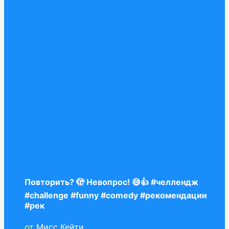
Повторить? 🫣 Невопрос! 😅👍 #челлендж
#challenge #funny #comedy #рекомендации
#рек
от
Мисс Кейти