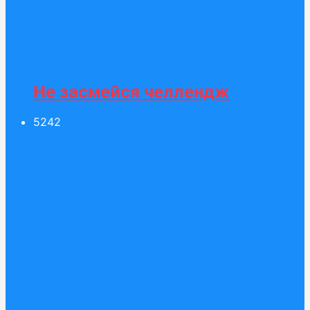
Не засмейся челлендж
52
42