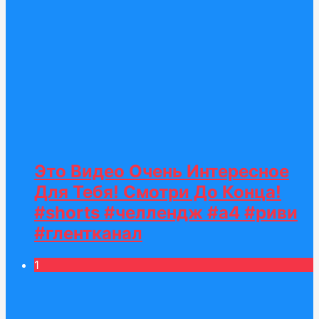
Это Видео Очень Интересное
Для Тебя! Смотри До Конца!
#shorts #челлендж #а4 #риви
#глентканал
1