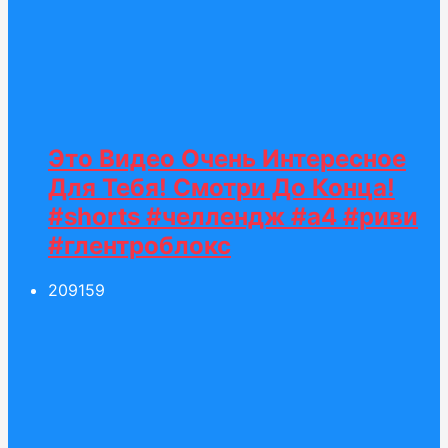
Это Видео Очень Интересное
Для Тебя! Смотри До Конца!
#shorts #челлендж #а4 #риви
#глентроблокс
209
159