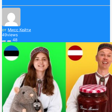
от
Мисс Кейти
49
views
48