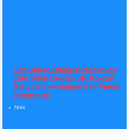
Это Видео Очень Интересное
Для Тебя! Смотри До Конца!
#shorts #челлендж #а4 #риви
#гленттоп
78
44