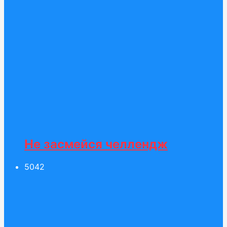
Не засмейся челлендж
50
42