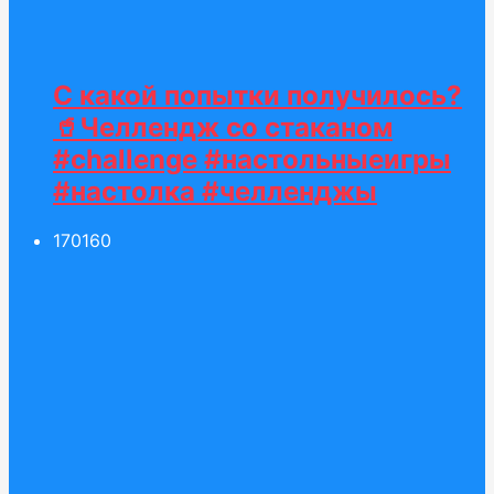
С какой попытки получилось?
🥤Челлендж со стаканом
#challenge #настольныеигры
#настолка #челленджы
170
160