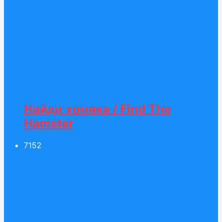
Найди хомяка / Find The
Hamster
71
52