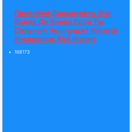
Попробуй Досмотреть Это
Видео До Конца Если Ты
Сильный Челлендж! #shorts
#челлендж #а4 #глент
188
173