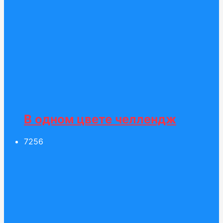
В одном цвете челлендж
72
56