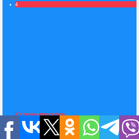
4
Катя на прогулке
5