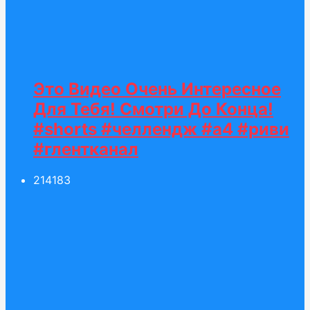
Это Видео Очень Интересное
Для Тебя! Смотри До Конца!
#shorts #челлендж #а4 #риви
#глентканал
214
183