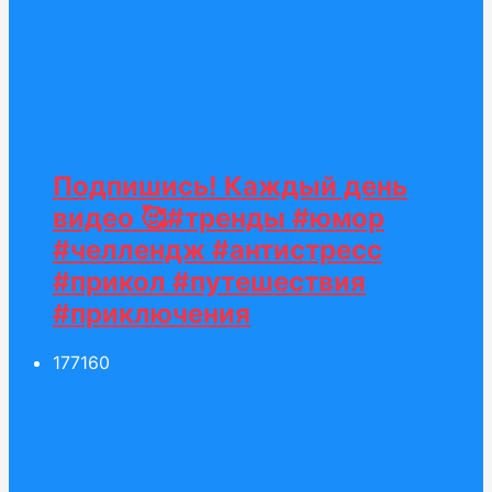
Подпишись! Каждый день
видео 🥰#тренды #юмор
#челлендж #антистресс
#прикол #путешествия
#приключения
177
160