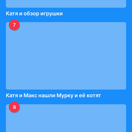
Катя и обзор игрушки
7
Катя и Макс нашли Мурку и её котят
8