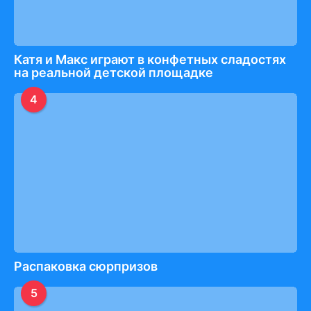
Катя и Макс играют в конфетных сладостях
на реальной детской площадке
4
Распаковка сюрпризов
5