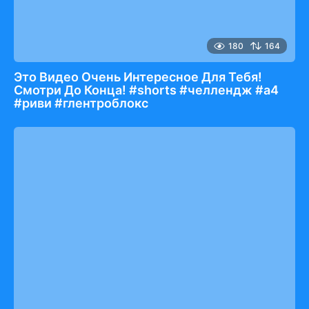
180
164
Это Видео Очень Интересное Для Тебя!
Смотри До Конца! #shorts #челлендж #а4
#риви #глентроблокс