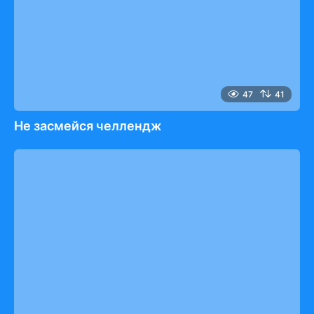
47
41
Не засмейся челлендж