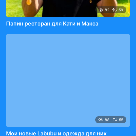
82
59
Папин ресторан для Кати и Макса
88
55
Мои новые Labubu и одежда для них