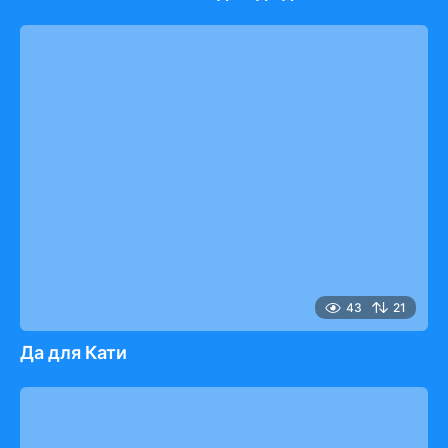
43
21
Да для Кати