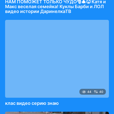
НАМ ПОМОЖЕТ ТОЛЬКО ЧУДО🎅🎄😜 Катя и
Макс веселая семейка! Куклы Барби и ЛОЛ
видео истории ДаринелкаТВ
44
40
клас видео серию знаю