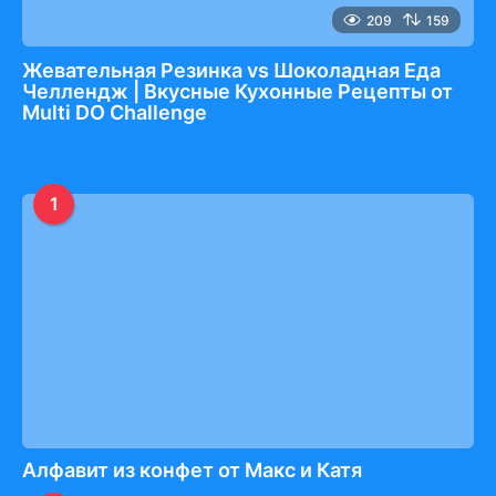
209
159
Жевательная Резинка vs Шоколадная Еда
Челлендж | Вкусные Кухонные Рецепты от
Multi DO Challenge
1
Алфавит из конфет от Макс и Катя