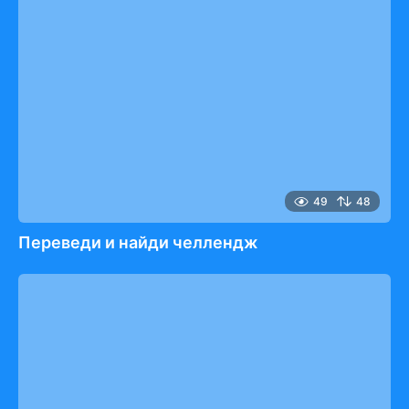
49
48
Переведи и найди челлендж