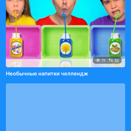
71
52
Необычные напитки челлендж