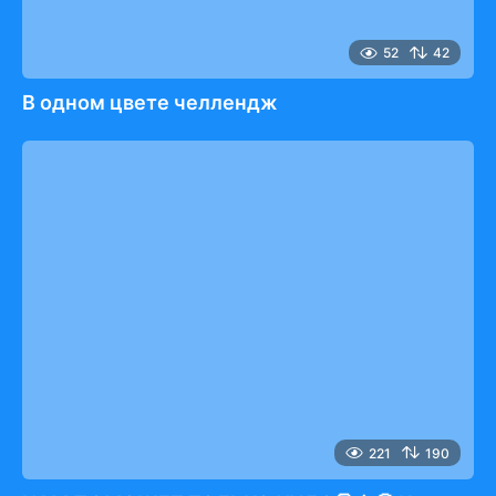
52
42
В одном цвете челлендж
221
190