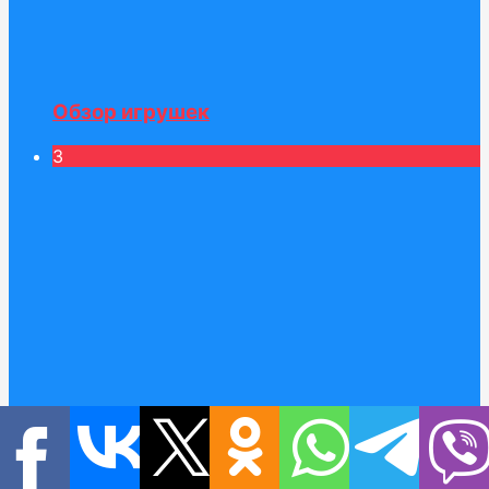
Обзор игрушек
3
Катя играет на улице с игрушками для
девочек