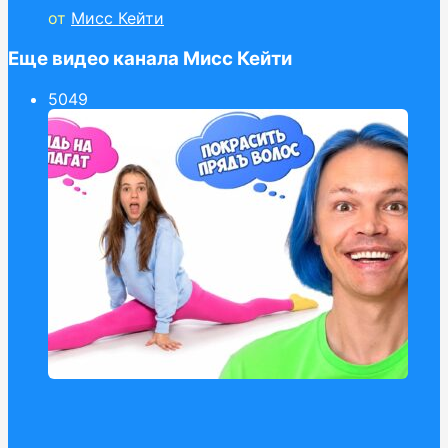
от
Мисс Кейти
Еще видео канала Мисс Кейти
50
49