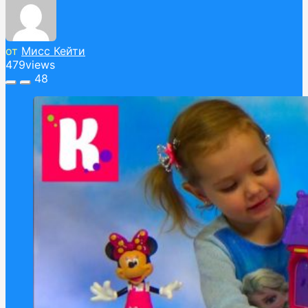
от
Мисс Кейти
479
views
48