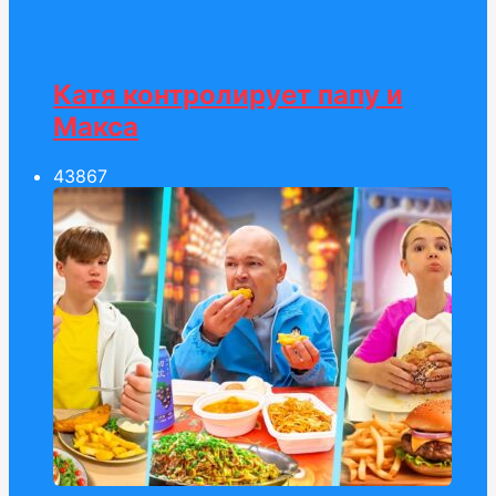
Катя контролирует папу и
Макса
438
67