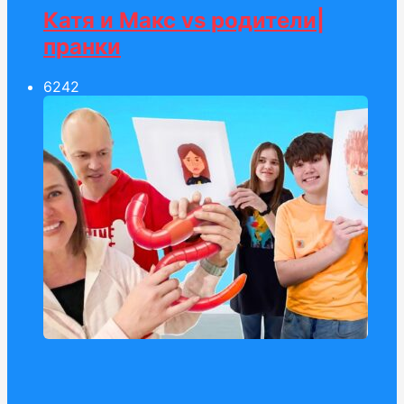
Катя и Макс vs родители|
пранки
62
42