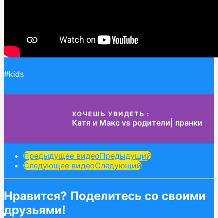
#kids
ХОЧЕШЬ УВИДЕТЬ :
Катя и Макс vs родители| пранки
Post
Предыдущее видео
Предыдущий
Следующее видео
Следующий
Pagination
Нравится? Поделитесь со своими
друзьями!