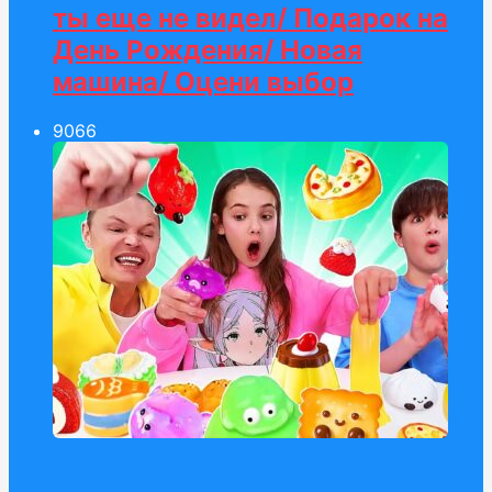
ты еще не видел/ Подарок на
День Рождения/ Новая
машина/ Оцени выбор
90
66