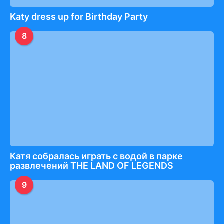
Katy dress up for Birthday Party
8
Катя собралась играть с водой в парке
развлечений THE LAND OF LEGENDS
9