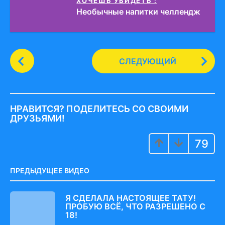
ХОЧЕШЬ УВИДЕТЬ :
Необычные напитки челлендж
P
СЛЕДУЮЩИЙ
o
s
t
P
НРАВИТСЯ? ПОДЕЛИТЕСЬ СО СВОИМИ
a
ДРУЗЬЯМИ!
g
79
i
n
a
ПРЕДЫДУЩЕЕ ВИДЕО
t
i
Я СДЕЛАЛА НАСТОЯЩЕЕ ТАТУ!
ПРОБУЮ ВСЁ, ЧТО РАЗРЕШЕНО С
o
18!
n