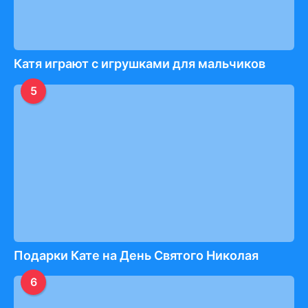
Катя играют с игрушками для мальчиков
5
Подарки Кате на День Святого Николая
6