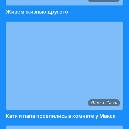
Живем жизнью другого
960
74
Катя и папа поселились в комнате у Макса