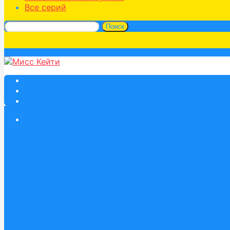
Все серий
Поиск