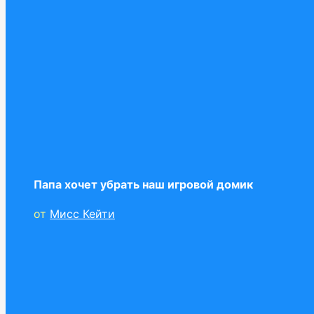
Папа хочет убрать наш игровой домик
от
Мисс Кейти