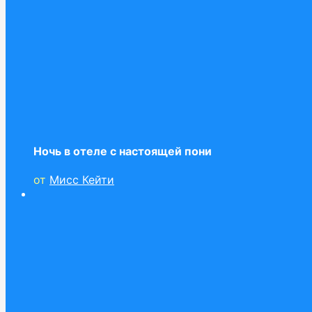
Ночь в отеле с настоящей пони
от
Мисс Кейти