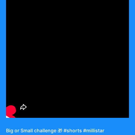
Big or Small challenge 🎁 #shorts #millistar