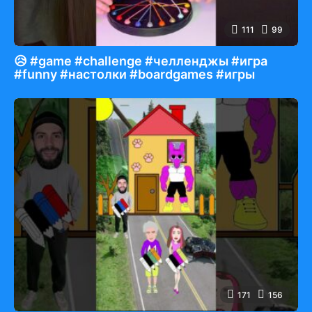
111
99
😥 #game #challenge #челленджы #игра
#funny #настолки #boardgames #игры
171
156