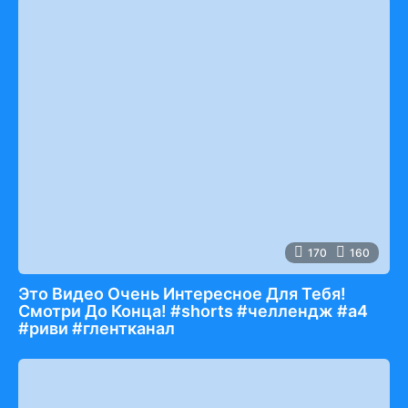
170
160
Это Видео Очень Интересное Для Тебя!
Смотри До Конца! #shorts #челлендж #а4
#риви #глентканал