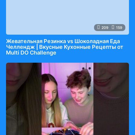
209
159
Жевательная Резинка vs Шоколадная Еда
Челлендж | Вкусные Кухонные Рецепты от
Multi DO Challenge