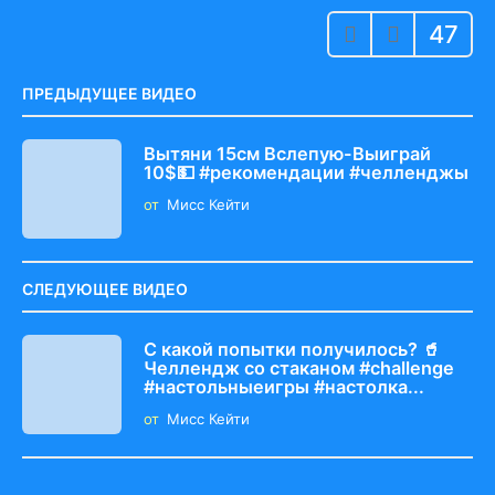
g
47
i
n
a
ПРЕДЫДУЩЕЕ ВИДЕО
t
i
Вытяни 15см Вслепую-Выиграй
10$💵 #рекомендации #челленджы
o
от
Мисс Кейти
n
СЛЕДУЮЩЕЕ ВИДЕО
С какой попытки получилось? 🥤
Челлендж со стаканом #challenge
#настольныеигры #настолка...
от
Мисс Кейти