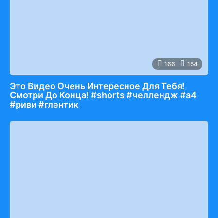
166
154
Это Видео Очень Интересное Для Тебя!
Смотри До Конца! #shorts #челлендж #а4
#риви #глентик