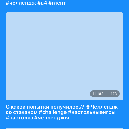
#челлендж #а4 #глент
188
173
С какой попытки получилось? 🥤Челлендж
со стаканом #challenge #настольныеигры
#настолка #челленджы