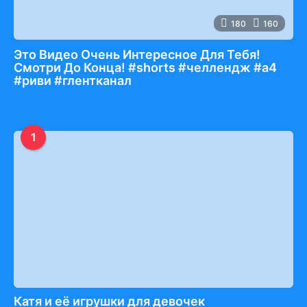
180
160
Это Видео Очень Интересное Для Тебя!
Смотри До Конца! #shorts #челлендж #а4
#риви #глентканал
1
Катя и её игрушки для девочек