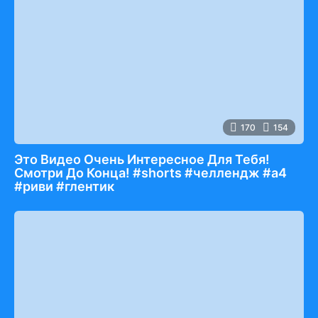
170
154
Это Видео Очень Интересное Для Тебя!
Смотри До Конца! #shorts #челлендж #а4
#риви #глентик