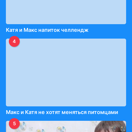
Катя и Макс напиток челлендж
4
Макс и Катя не хотят меняться питомцами
5