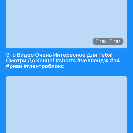
180
164
Это Видео Очень Интересное Для Тебя!
Смотри До Конца! #shorts #челлендж #а4
#риви #глентроблокс