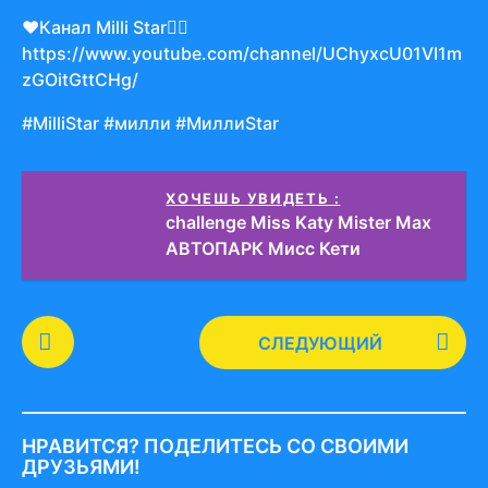
❤️Канал Milli Star👇🏻
https://www.youtube.com/channel/UChyxcU01VI1m
zGOitGttCHg/
#MilliStar #милли #МиллиStar
ХОЧЕШЬ УВИДЕТЬ :
challenge Miss Katy Mister Max
АВТОПАРК Мисс Кети
P
СЛЕДУЮЩИЙ
o
s
t
P
НРАВИТСЯ? ПОДЕЛИТЕСЬ СО СВОИМИ
a
ДРУЗЬЯМИ!