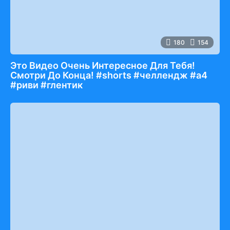
180
154
Это Видео Очень Интересное Для Тебя!
Смотри До Конца! #shorts #челлендж #а4
#риви #глентик