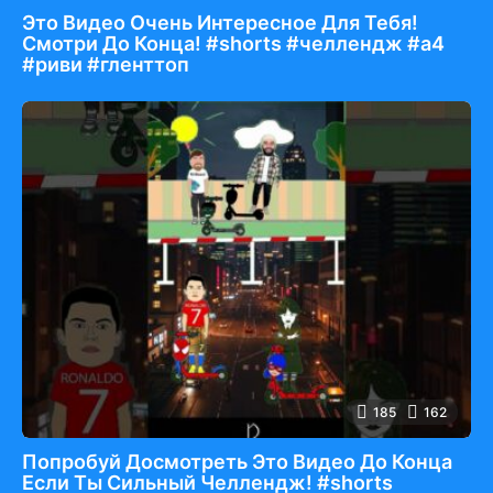
Это Видео Очень Интересное Для Тебя!
Смотри До Конца! #shorts #челлендж #а4
#риви #гленттоп
185
162
Попробуй Досмотреть Это Видео До Конца
Если Ты Сильный Челлендж! #shorts