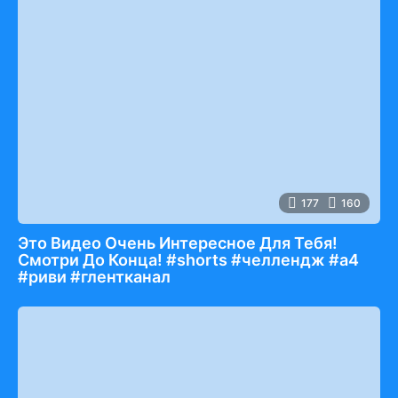
177
160
Это Видео Очень Интересное Для Тебя!
Смотри До Конца! #shorts #челлендж #а4
#риви #глентканал