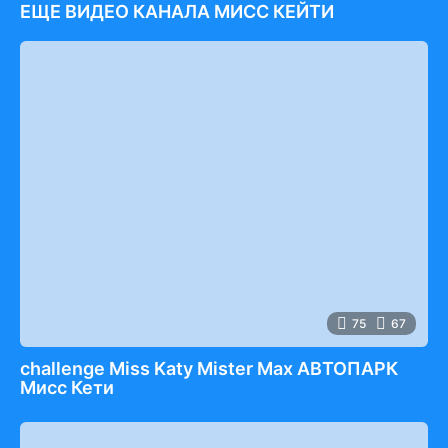
ЕЩЕ ВИДЕО КАНАЛА МИСС КЕЙТИ
75
67
challenge Miss Katy Mister Max АВТОПАРК
Мисс Кети