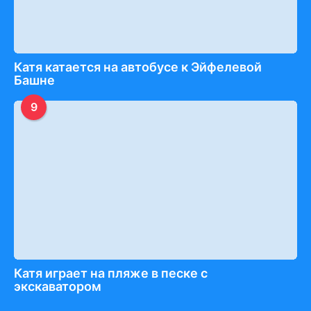
Катя катается на автобусе к Эйфелевой
Башне
9
Катя играет на пляже в песке с
экскаватором