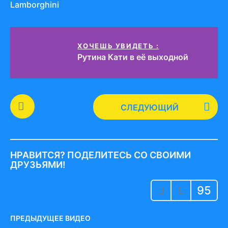
Lamborghini
ХОЧЕШЬ УВИДЕТЬ :
Рутина Кати в её выходной
P
СЛЕДУЮЩИЙ
o
s
t
P
НРАВИТСЯ? ПОДЕЛИТЕСЬ СО СВОИМИ
a
ДРУЗЬЯМИ!
g
95
i
n
a
ПРЕДЫДУЩЕЕ ВИДЕО