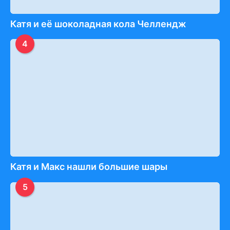
Катя и её шоколадная кола Челлендж
4
Катя и Макс нашли большие шары
5