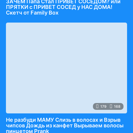
ЗАЧЕМ Папа Стал ПРИВЕТ СОСЕДОМ? или
ПРЯТКИ с ПРИВЕТ СОСЕД у НАС ДОМА!
Скетч от Family Box
179
168
Не разбуди МАМУ Слизь в волосах и Взрыв
чипсов Дождь из канфет Вырываем волосы
пинцетом Prank