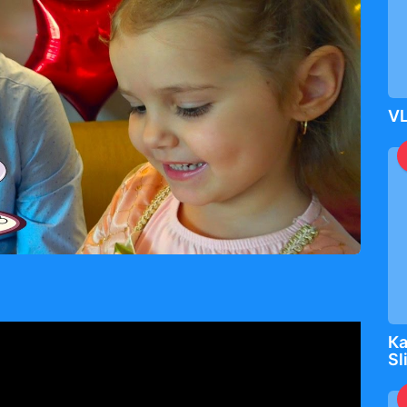
VL
Ка
Sl