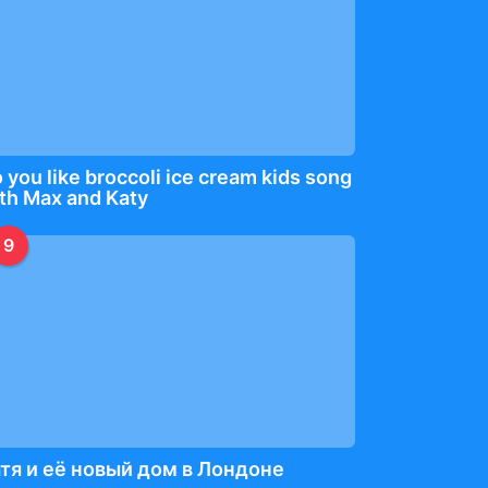
 you like broccoli ice cream kids song
th Max and Katy
9
тя и её новый дом в Лондоне