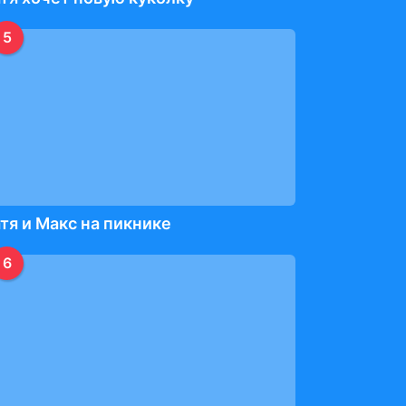
5
тя и Макс на пикнике
6