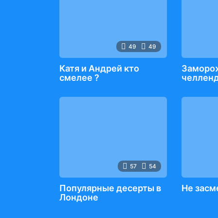
49
49
Катя и Андрей кто
Заморо
смелее ?
челлен
57
54
Популярные десерты в
Не засм
Лондоне