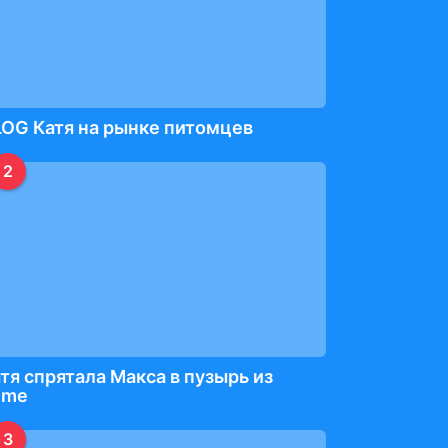
OG Катя на рынке питомцев
2
тя спрятала Макса в пузырь из
ime
3