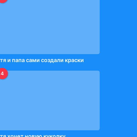
тя и папа сами создали краски
4
тя хочет новую куколку