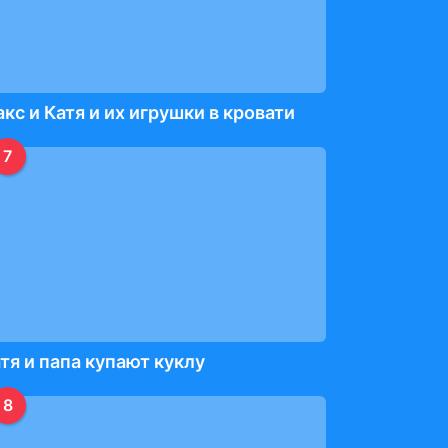
кс и Катя и их игрушки в кровати
7
тя и папа купают куклу
8