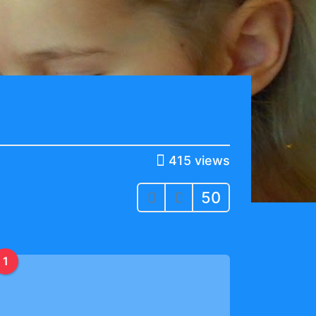
415
views
50
1