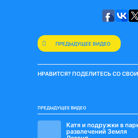
P
ПРЕДЫДУЩЕЕ ВИДЕО
o
s
t
НРАВИТСЯ? ПОДЕЛИТЕСЬ СО СВО
P
a
g
i
ПРЕДЫДУЩЕЕ ВИДЕО
n
Катя и подружки в пар
a
развлечений Земля
Легенд