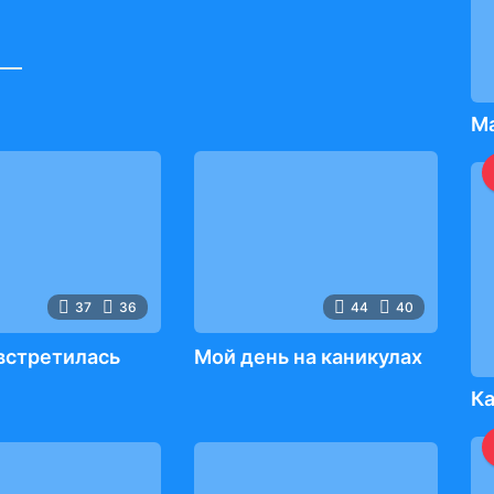
Ма
37
36
44
40
 встретилась
Мой день на каникулах
Ка