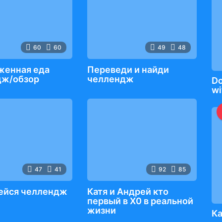
60
60
49
48
женная еда
Переведи и найди
дж/обзор
челлендж
Do
wi
47
41
92
85
ейся челлендж
Катя и Андрей кто
первый в Х0 в реальной
жизни
Ка