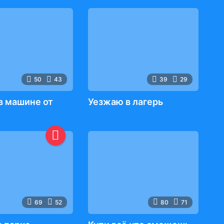
50
43
39
29
в машине от
Уезжаю в лагерь
69
52
80
71