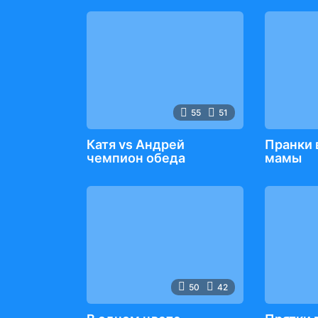
55
51
Катя vs Андрей
Пранки 
чемпион обеда
мамы
50
42