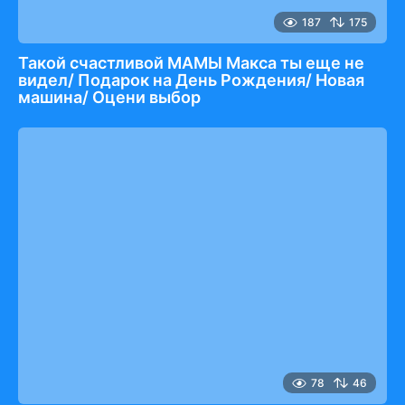
187
175
Такой счастливой МАМЫ Макса ты еще не
видел/ Подарок на День Рождения/ Новая
машина/ Оцени выбор
78
46