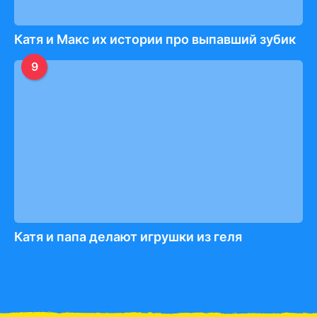
Катя и Макс их истории про выпавший зубик
9
Катя и папа делают игрушки из геля