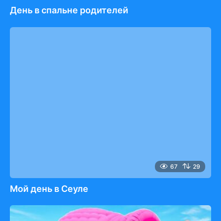
День в спальне родителей
67
29
Мой день в Сеуле