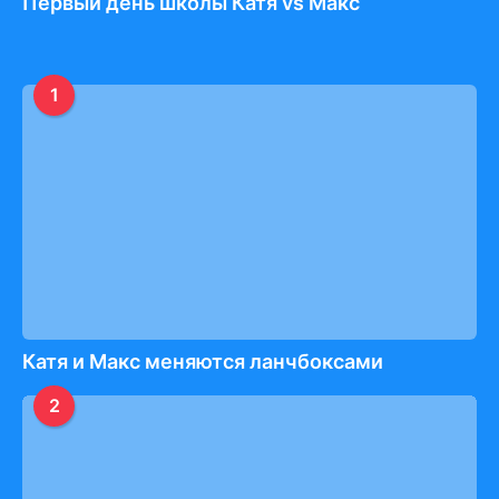
Первый день школы Катя vs Макс
1
Катя и Макс меняются ланчбоксами
2