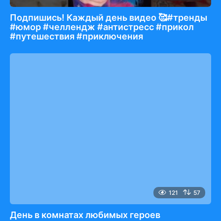
Подпишись! Каждый день видео 🥰#тренды
#юмор #челлендж #антистресс #прикол
#путешествия #приключения
121
57
День в комнатах любимых героев