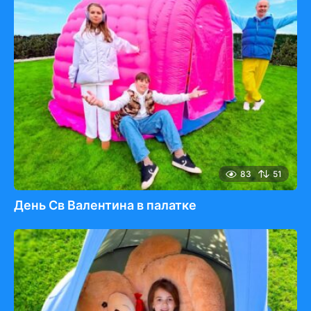
83
51
День Св Валентина в палатке