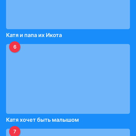
Катя и папа их Икота
6
Катя хочет быть малышом
7