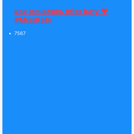
как менялась miss katy ❤️
#MissKaty
75
67