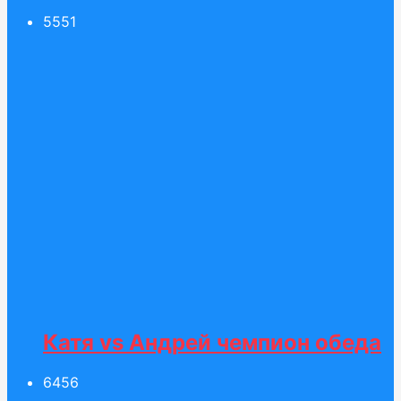
55
51
Катя vs Андрей чемпион обеда
64
56