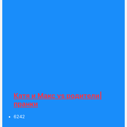
Катя и Макс vs родители|
пранки
62
42