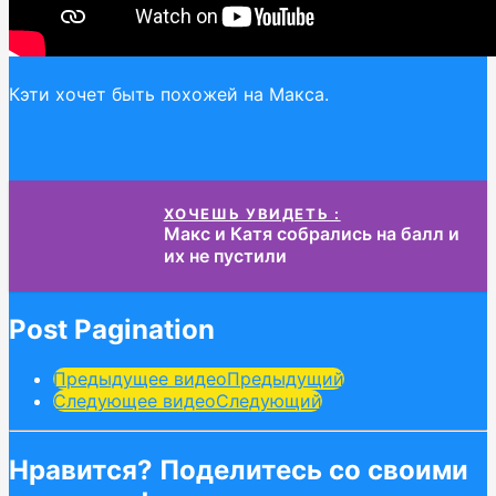
Кэти хочет быть похожей на Макса.
ХОЧЕШЬ УВИДЕТЬ :
Макс и Катя собрались на балл и
их не пустили
Post Pagination
Предыдущее видео
Предыдущий
Следующее видео
Следующий
Нравится? Поделитесь со своими