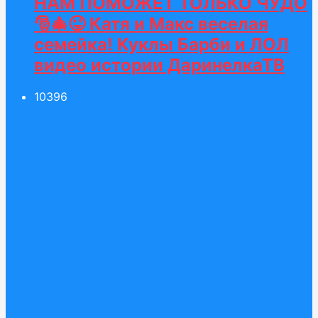
НАМ ПОМОЖЕТ ТОЛЬКО ЧУДО
🎅🎄😜 Катя и Макс веселая
семейка! Куклы Барби и ЛОЛ
видео истории ДаринелкаТВ
103
96