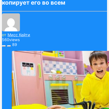
копирует его во всем
от
Мисс Кейти
560
views
89