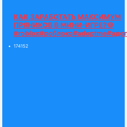
КАК ЗАРАБОТАТЬ МАКСИМУМ
ПРЯНИКОВ В МИНИ-ИГРЕ?🍪
#roblox#роблокс#adoptme#адоп
174
152