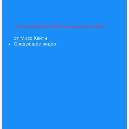
Катя наказала Макса и надула огромный шар в его комнате
от
Мисс Кейти
Следующее видео