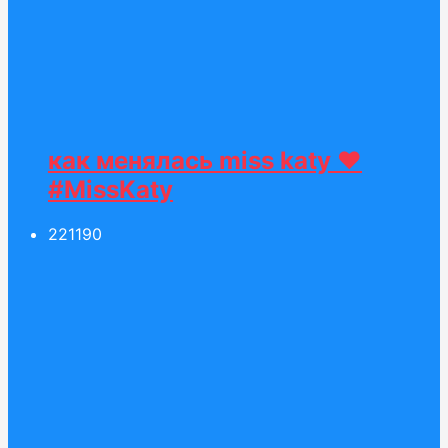
как менялась miss katy ❤️
#MissKaty
221
190