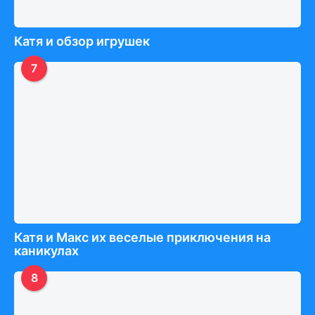
Катя и обзор игрушек
7
Катя и Макс их веселые приключения на
каникулах
8