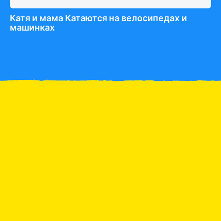
Катя и мама Катаются на велосипедах и
машинках
К
Ленивый Макс
Катя и Заводные
Животные сюрпризы