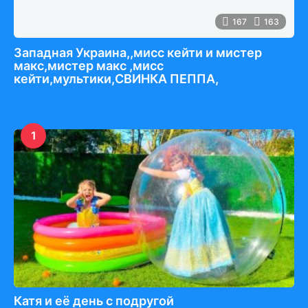
167
163
Западная Украина,,мисс кейти и мистер
макс,мистер макс ,мисс
кейти,мультики,СВИНКА ПЕППА,
1
Катя и её день с подругой