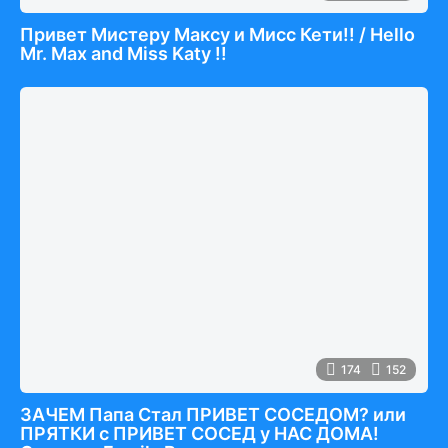
Привет Мистеру Максу и Мисс Кети!! / Hello
Mr. Max and Miss Katy !!
174
152
ЗАЧЕМ Папа Стал ПРИВЕТ СОСЕДОМ? или
ПРЯТКИ с ПРИВЕТ СОСЕД у НАС ДОМА!