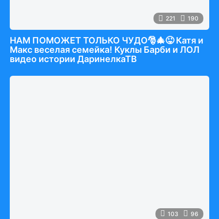
221
190
НАМ ПОМОЖЕТ ТОЛЬКО ЧУДО🎅🎄😜 Катя и
Макс веселая семейка! Куклы Барби и ЛОЛ
видео истории ДаринелкаТВ
103
96