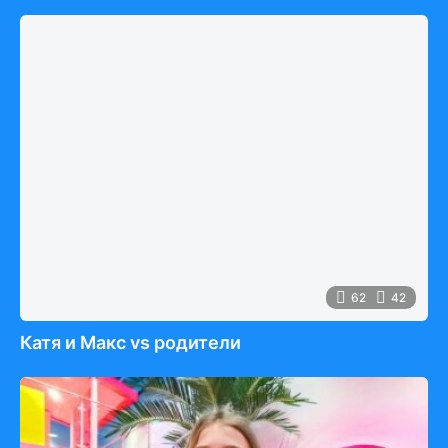
62
42
Катя и Макс vs родители