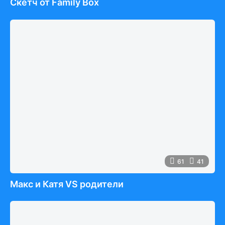
Скетч от Family Box
61
41
Макс и Катя VS родители