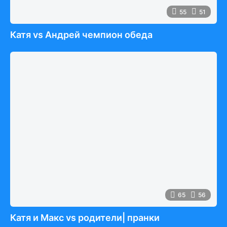
55
51
Катя vs Андрей чемпион обеда
65
56
Катя и Макс vs родители| пранки