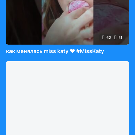
62
51
как менялась miss katy ❤️ #MissKaty