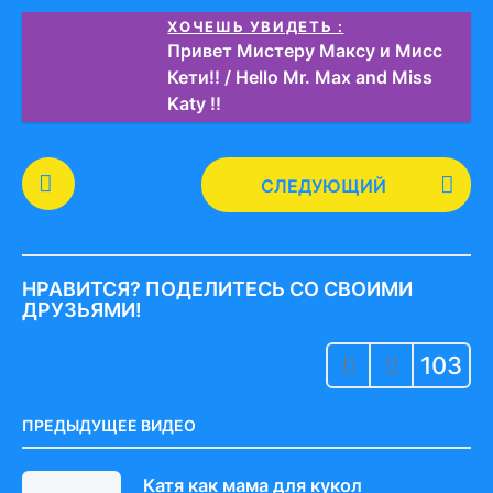
ХОЧЕШЬ УВИДЕТЬ :
Привет Мистеру Максу и Мисс
Кети!! / Hello Mr. Max and Miss
Katy !!
P
СЛЕДУЮЩИЙ
o
s
t
P
НРАВИТСЯ? ПОДЕЛИТЕСЬ СО СВОИМИ
a
ДРУЗЬЯМИ!
g
103
i
n
a
ПРЕДЫДУЩЕЕ ВИДЕО
t
i
Катя как мама для кукол