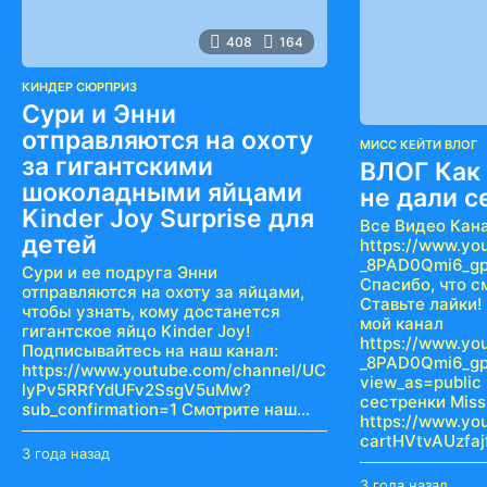
408
164
КИНДЕР СЮРПРИЗ
Сури и Энни
отправляются на охоту
МИСС КЕЙТИ ВЛОГ
за гигантскими
ВЛОГ Как 
шоколадными яйцами
не дали с
Kinder Joy Surprise для
Все Видео Кана
детей
https://www.yo
_8PAD0Qmi6_gp
Сури и ее подруга Энни
Спасибо, что с
отправляются на охоту за яйцами,
Ставьте лайки!
чтобы узнать, кому достанется
мой канал
гигантское яйцо Kinder Joy!
https://www.yo
Подписывайтесь на наш канал:
_8PAD0Qmi6_gp
https://www.youtube.com/channel/UC
view_as=public
lyPv5RRfYdUFv2SsgV5uMw?
сестренки Miss
sub_confirmation=1 Смотрите наш...
https://www.yo
cartHVtvAUzfaj
3 года назад
3
г
3 года назад
3