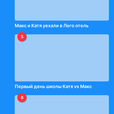
Макс и Катя уехали в Лего отель
5
Первый день школы Катя vs Макс
6