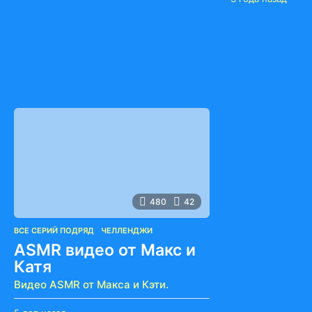
о
г
д
о
а
д
н
а
а
н
з
а
а
з
д
а
д
480
42
ВСЕ СЕРИЙ ПОДРЯД
,
ЧЕЛЛЕНДЖИ
ASMR видео от Макс и
Катя
Видео ASMR от Макса и Кэти.