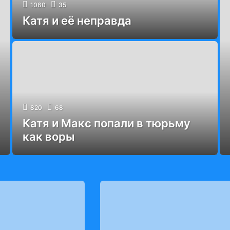
1060
35
Катя и её неправда
820
68
Катя и Макс попали в тюрьму
как воры