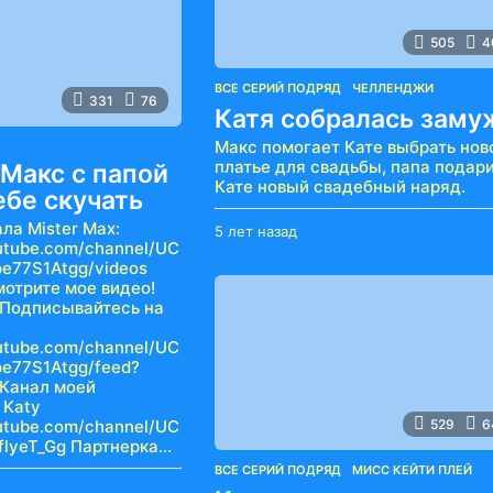
505
4
ВСЕ СЕРИЙ ПОДРЯД
,
ЧЕЛЛЕНДЖИ
331
76
Катя собралась заму
Макс помогает Кате выбрать нов
платье для свадьбы, папа подар
Макс с папой
Кате новый свадебный наряд.
ебе скучать
ла Mister Max:
5 лет назад
5
utube.com/channel/UC
л
e77S1Atgg/videos
е
мотрите мое видео!
т
 Подписывайтесь на
н
а
utube.com/channel/UC
з
e77S1Atgg/feed?
а
 Канал моей
д
 Katy
utube.com/channel/UC
529
6
flyeT_Gg Партнерка...
ВСЕ СЕРИЙ ПОДРЯД
,
МИСС КЕЙТИ ПЛЕЙ