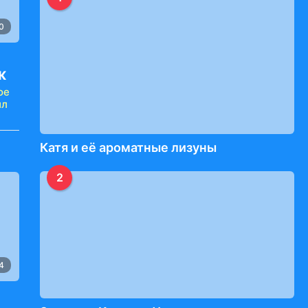
0
ж
ое
ил
Катя и её ароматные лизуны
2
4