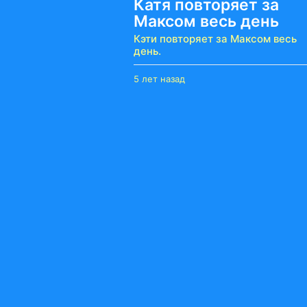
Катя повторяет за
Максом весь день
Кэти повторяет за Максом весь
день.
5 лет назад
5
л
е
т
н
а
з
а
д