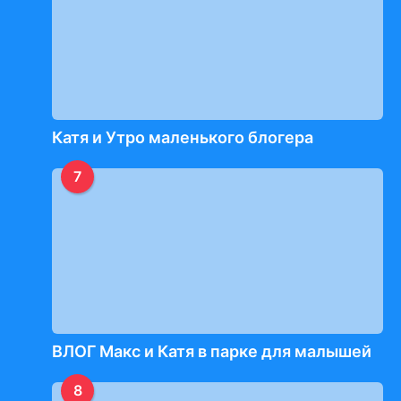
Катя и Утро маленького блогера
7
ВЛОГ Макс и Катя в парке для малышей
8