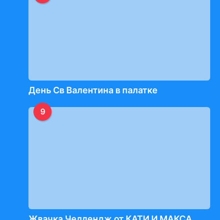
День Св Валентина в палатке
9
Жвачка Челлендж от КАТИ И МАКСА