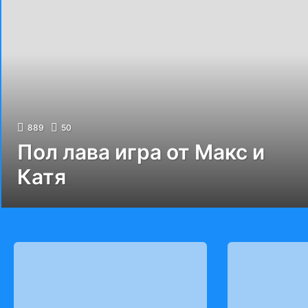
889
50
Пол лава игра от Макс и
Катя