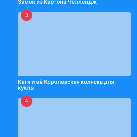
Замок из Картона Челлендж
3
Катя и её Королевская коляска для
куклы
4