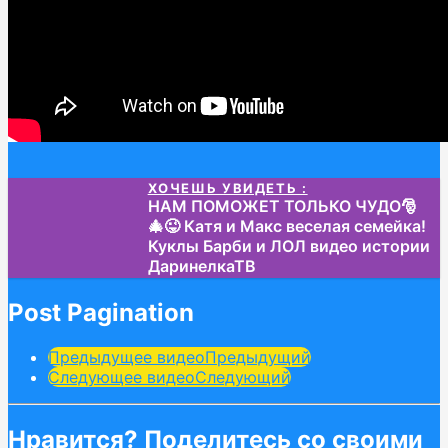
ХОЧЕШЬ УВИДЕТЬ :
НАМ ПОМОЖЕТ ТОЛЬКО ЧУДО🎅
🎄😜 Катя и Макс веселая семейка!
Куклы Барби и ЛОЛ видео истории
ДаринелкаТВ
Post Pagination
Предыдущее видео
Предыдущий
Следующее видео
Следующий
Нравится? Поделитесь со своими