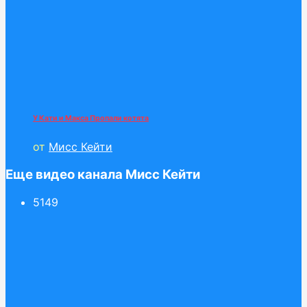
У Кати и Макса Пропали котята
от
Мисс Кейти
Еще видео канала Мисс Кейти
51
49