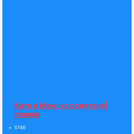
Катя и Макс vs родители|
пранки
57
46