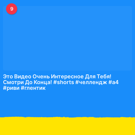
9
Это Видео Очень Интересное Для Тебя!
Смотри До Конца! #shorts #челлендж #а4
#риви #глентик