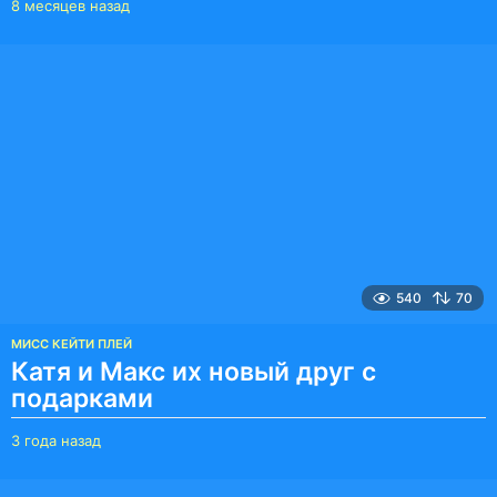
8 месяцев назад
8
м
е
с
я
ц
е
в
н
а
з
а
д
540
70
МИСС КЕЙТИ ПЛЕЙ
Катя и Макс их новый друг с
подарками
3 года назад
3
г
о