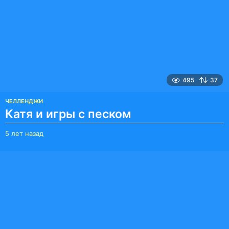
з
а
д
495
37
ЧЕЛЛЕНДЖИ
Катя и игры с песком
5 лет назад
5
л
е
т
н
а
з
а
д