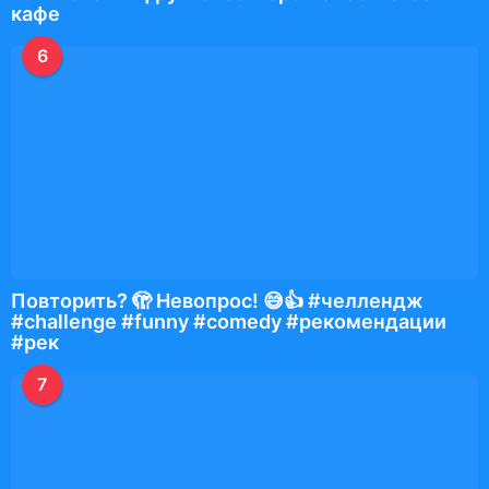
кафе
6
Повторить? 🫣 Невопрос! 😅👍 #челлендж
#challenge #funny #comedy #рекомендации
#рек
7