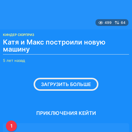
499
64
КИНДЕР СЮРПРИЗ
Катя и Макс построили новую
машину
5 лет назад
5
л
е
т
н
ЗАГРУЗИТЬ БОЛЬШЕ
а
з
а
д
ПРИКЛЮЧЕНИЯ КЕЙТИ
1