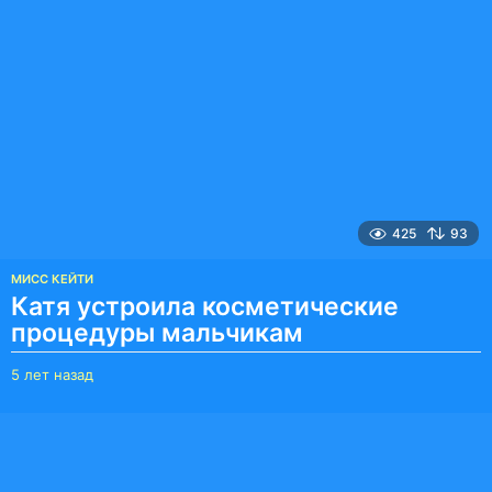
д
а
н
а
з
а
д
425
93
МИСС КЕЙТИ
Катя устроила косметические
процедуры мальчикам
5 лет назад
5
л
е
т
н
а