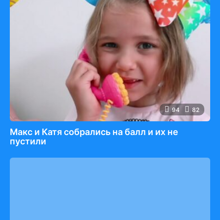
94
82
Макс и Катя собрались на балл и их не
пустили