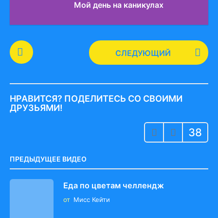
Мой день на каникулах
P
СЛЕДУЮЩИЙ
o
s
t
P
НРАВИТСЯ? ПОДЕЛИТЕСЬ СО СВОИМИ
a
ДРУЗЬЯМИ!
g
38
i
n
a
ПРЕДЫДУЩЕЕ ВИДЕО
t
i
Еда по цветам челлендж
o
от
Мисс Кейти
n