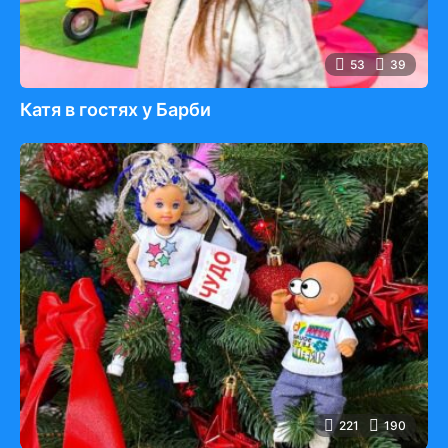
53
39
Катя в гостях у Барби
221
190