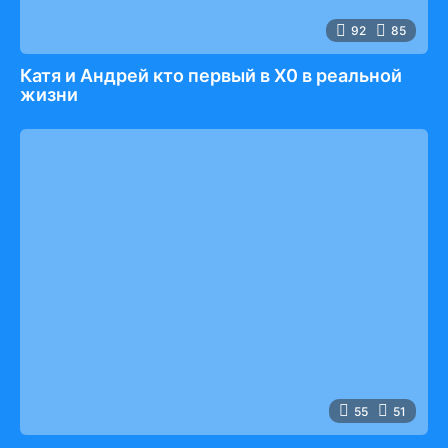
92
85
Катя и Андрей кто первый в Х0 в реальной
жизни
55
51