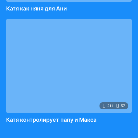
Катя как няня для Ани
211
57
Катя контролирует папу и Макса