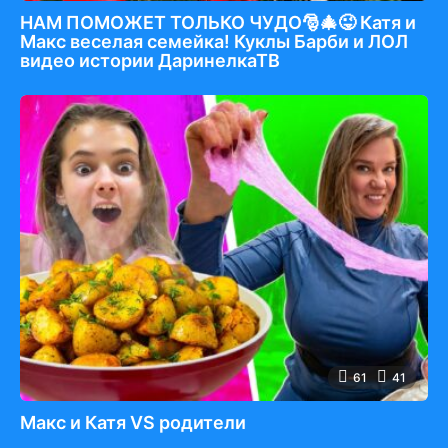
НАМ ПОМОЖЕТ ТОЛЬКО ЧУДО🎅🎄😜 Катя и
Макс веселая семейка! Куклы Барби и ЛОЛ
видео истории ДаринелкаТВ
61
41
Макс и Катя VS родители