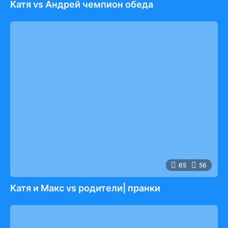
Катя vs Андрей чемпион обеда
65
56
Катя и Макс vs родители| пранки