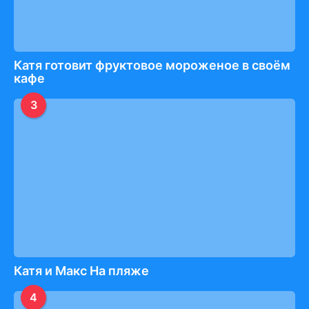
Катя готовит фруктовое мороженое в своём
кафе
3
Катя и Maкс На пляже
4