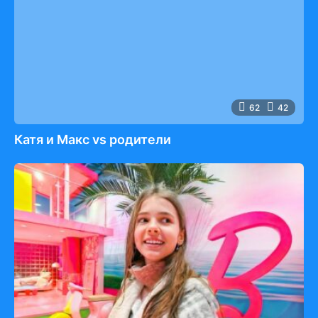
62
42
Катя и Макс vs родители