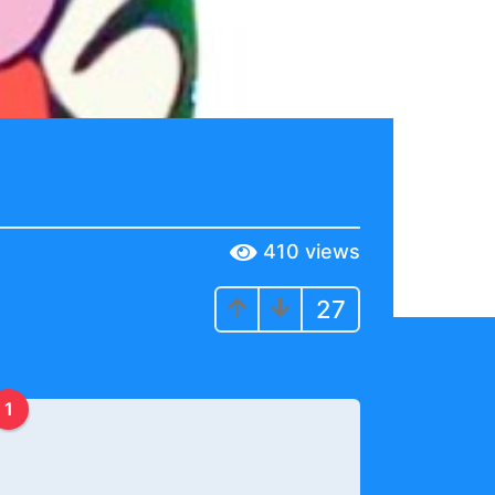
410
views
27
1