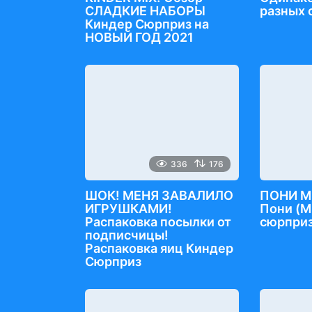
СЛАДКИЕ НАБОРЫ
разных 
Киндер Сюрприз на
НОВЫЙ ГОД 2021
336
176
ШОК! МЕНЯ ЗАВАЛИЛО
ПОНИ М
ИГРУШКАМИ!
Пони (M
Распаковка посылки от
сюрприз
подписчицы!
Распаковка яиц Киндер
Сюрприз