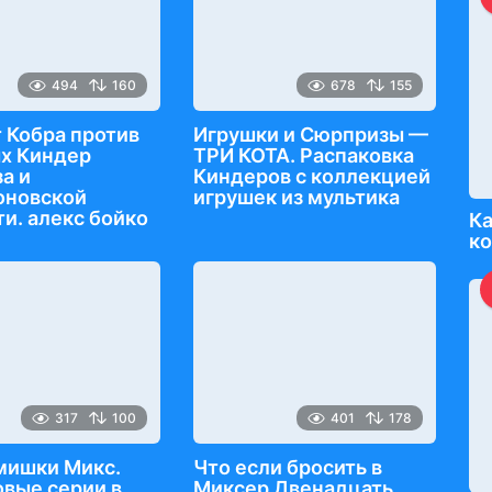
494
160
678
155
 Кобра против
Игрушки и Сюрпризы —
х Киндер
ТРИ КОТА. Распаковка
а и
Киндеров с коллекцией
оновской
игрушек из мультика
и. алекс бойко
Ка
к
317
100
401
178
мишки Микс.
Что если бросить в
вые серии в
Миксер Двенадцать