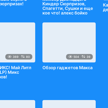
сюрпризах!
Киндер Сюрпризов,
Ка
Спагетти, Сушки и еще
д
кое что! алекс бойко
369
80
504
39
ИКС! Май Литл
Обзор гаджетов Макса
LP) Микс
ов!