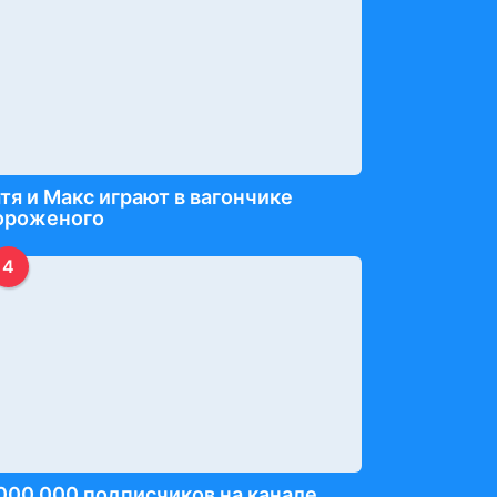
тя и Макс играют в вагончике
ороженого
4
000 000 подписчиков на канале