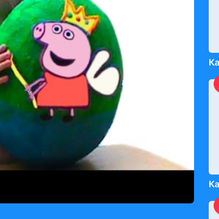
Ка
Ка