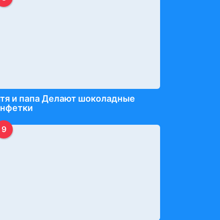
тя и папа Делают шоколадные
онфетки
9