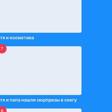
тя и косметика
7
тя и папа нашли сюрпризы в снегу
8