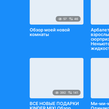
57
46
Обзор моей новой
Арбалет
комнаты
взрослы
сюрприз
Неньют
жидкост
392
141
ВСЕ НОВЫЕ ПОДАРКИ
Ми-ми-
KINDER MIX! Обзор
Одинако