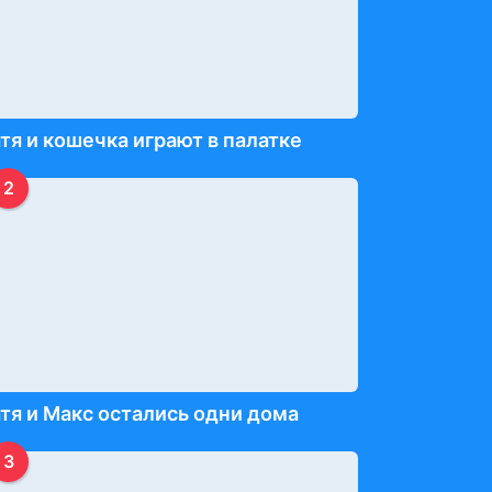
тя и кошечка играют в палатке
2
тя и Макс остались одни дома
3