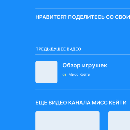
s
t
НРАВИТСЯ? ПОДЕЛИТЕСЬ СО СВО
P
a
g
i
ПРЕДЫДУЩЕЕ ВИДЕО
n
Обзор игрушек
a
от
Мисс Кейти
t
i
o
ЕЩЕ ВИДЕО КАНАЛА МИСС КЕЙТИ
n