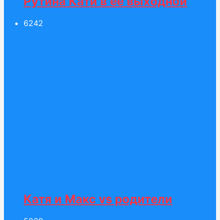
Рутина Кати в её выходной
62
42
Катя и Макс vs родители