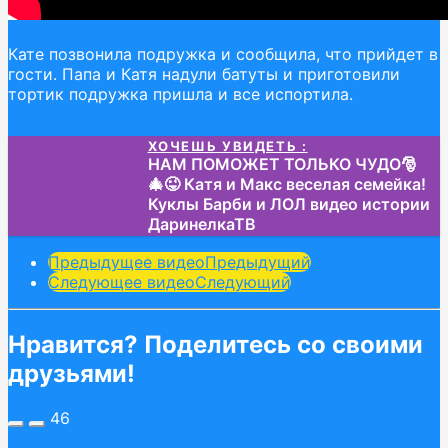
Кате позвонила подружка и сообщила, что прийдет в
гости. Папа и Катя надули батуты и приготовили
тортик подружка пришла и все испортила.
ХОЧЕШЬ УВИДЕТЬ :
НАМ ПОМОЖЕТ ТОЛЬКО ЧУДО🎅
🎄😜 Катя и Макс веселая семейка!
Куклы Барби и ЛОЛ видео истории
ДаринелкаТВ
Post
Предыдущее видео
Предыдущий
Следующее видео
Следующий
Pagination
Нравится? Поделитесь со своими
друзьями!
46