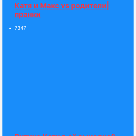
Катя и Макс vs родители|
пранки
73
47