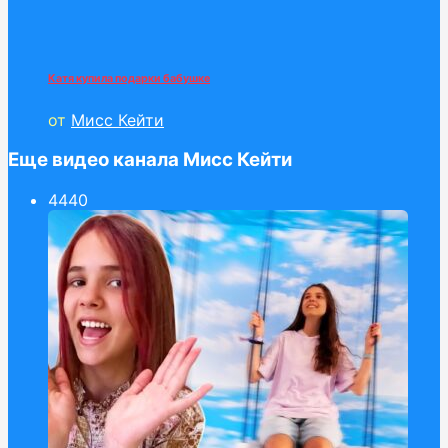
Катя купила подарки бабушке
от
Мисс Кейти
Еще видео канала Мисс Кейти
44
40