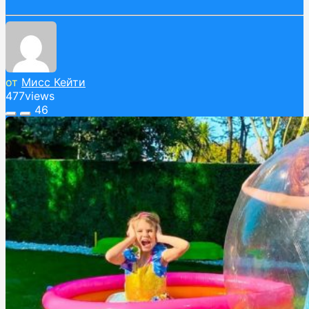
от
Мисс Кейти
477
views
46