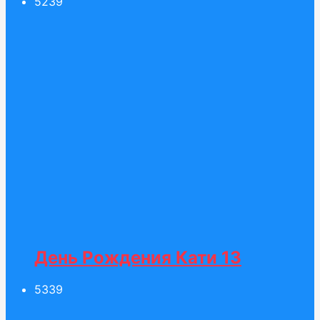
52
39
День Рождения Кати 13
53
39