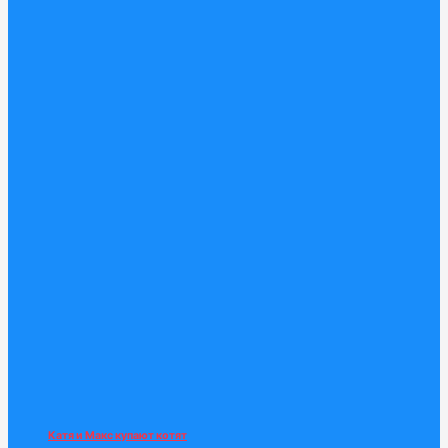
Катя и Макс купают котят