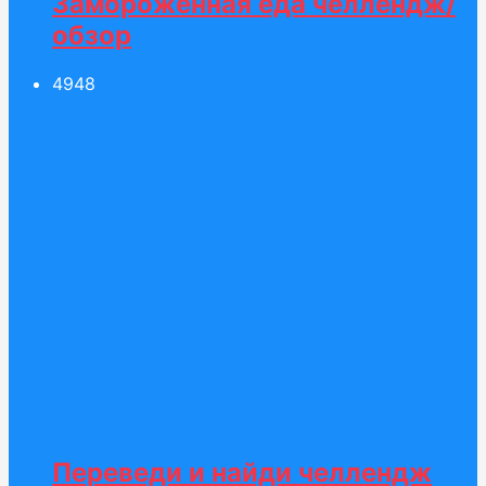
Замороженная еда челлендж/
обзор
49
48
Переведи и найди челлендж