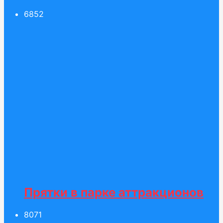
68
52
Прятки в парке аттракционов
80
71