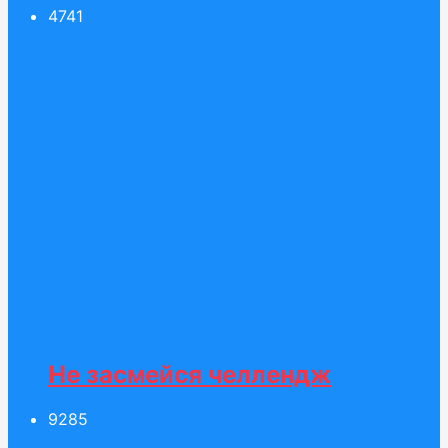
47
41
Не засмейся челлендж
92
85