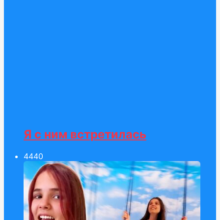
Я с ним встретилась
44
40