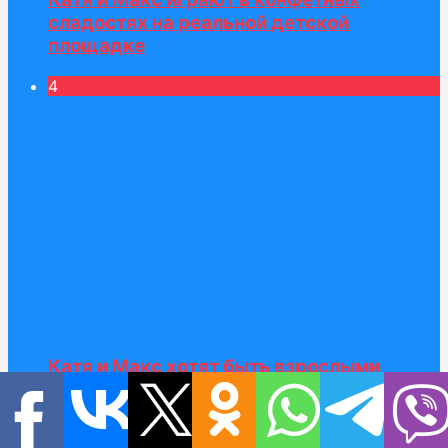
сладостях на реальной детской
площадке
4
Катя и Макс хотят быть взрослыми
5