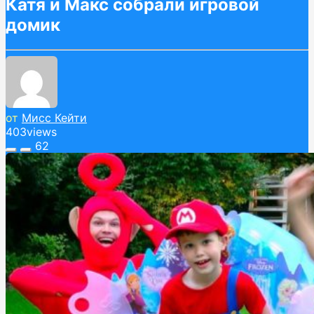
Катя и Макс собрали игровой
домик
от
Мисс Кейти
403
views
62