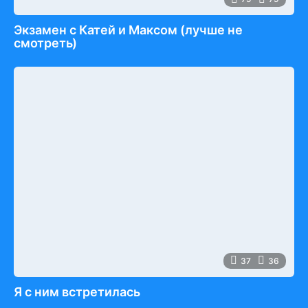
Экзамен c Катей и Максом (лучше не
смотреть)
37
36
Я с ним встретилась