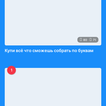
80
71
Купи всё что сможешь собрать по буквам
1