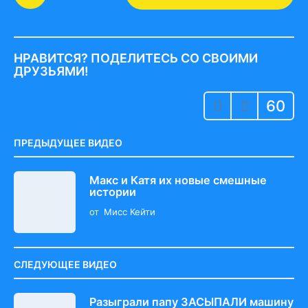
o
s
t
P
НРАВИТСЯ? ПОДЕЛИТЕСЬ СО СВОИМИ
a
ДРУЗЬЯМИ!
g
60
i
n
a
ПРЕДЫДУЩЕЕ ВИДЕО
t
i
Макс и Катя их новые смешные
истории
o
от
Мисс Кейти
n
СЛЕДУЮЩЕЕ ВИДЕО
Разыграли папу ЗАСЫПАЛИ машину