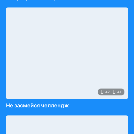
47
41
Не засмейся челлендж