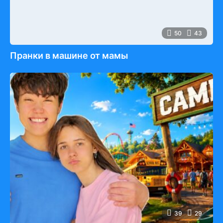
50
43
Пранки в машине от мамы
39
29