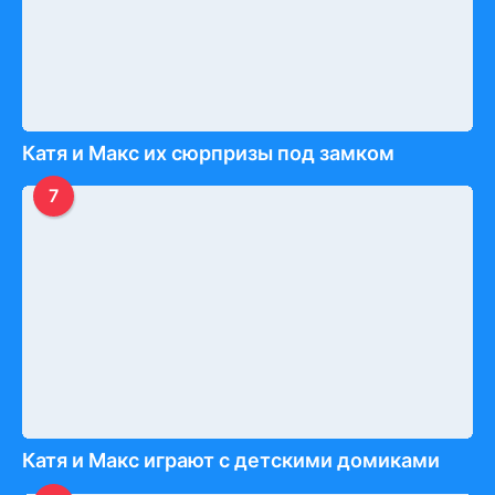
Катя и Макс их сюрпризы под замком
7
Катя и Макс играют с детскими домиками