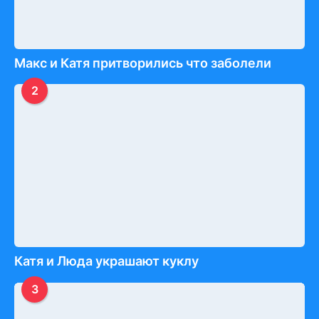
Макс и Катя притворились что заболели
2
Катя и Люда украшают куклу
3