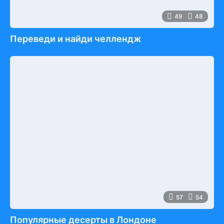
49
48
Переведи и найди челлендж
57
54
Популярные десерты в Лондоне