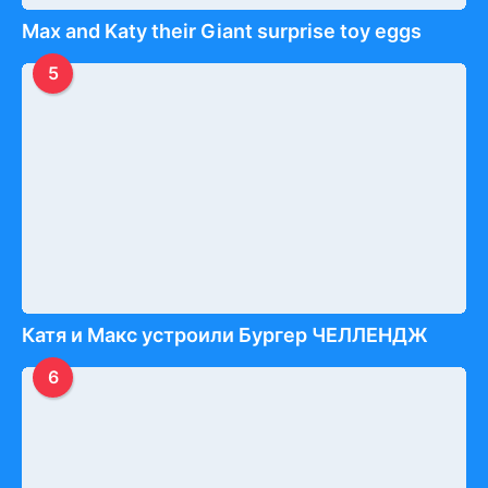
Max and Katy their Giant surprise toy eggs
5
Катя и Макс устроили Бургер ЧЕЛЛЕНДЖ
6