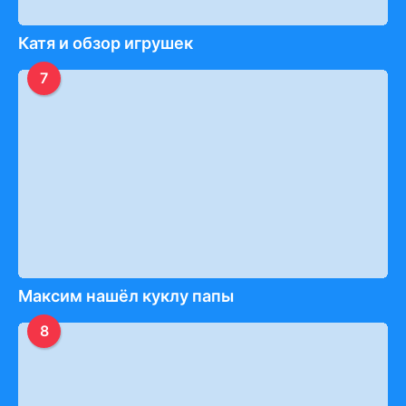
Катя и обзор игрушек
7
Максим нашёл куклу папы
8