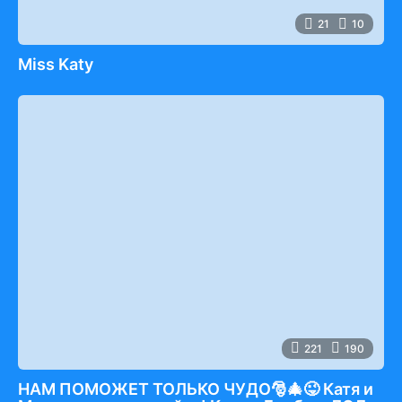
21
10
Miss Katy
221
190
НАМ ПОМОЖЕТ ТОЛЬКО ЧУДО🎅🎄😜 Катя и