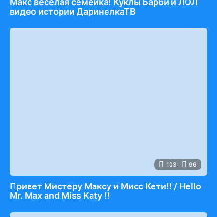
Макс веселая семейка! Куклы Барби и ЛОЛ
видео истории ДаринелкаТВ
103
96
Привет Мистеру Максу и Мисс Кети!! / Hello
Mr. Max and Miss Katy !!