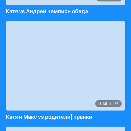
Катя vs Андрей чемпион обеда
65
56
Катя и Макс vs родители| пранки