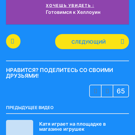
ХОЧЕШЬ УВИДЕТЬ :
Готовимся к Хеллоуин
P
СЛЕДУЮЩИЙ
o
s
t
P
НРАВИТСЯ? ПОДЕЛИТЕСЬ СО СВОИМИ
a
ДРУЗЬЯМИ!
g
65
i
n
a
ПРЕДЫДУЩЕЕ ВИДЕО
t
i
Катя играет на площадке в
магазине игрушек
o