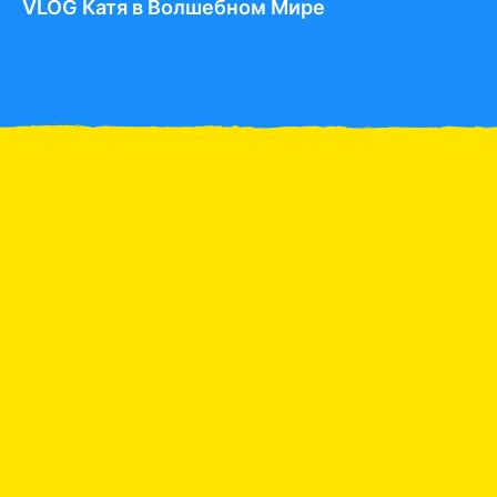
VLOG Катя в Волшебном Мире
Катя и мама купили
азиатских продуктов
Напитки по алфавиту
Челлендж от Макса и Катя