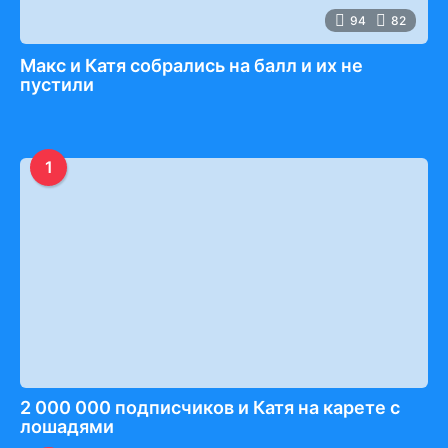
94
82
Макс и Катя собрались на балл и их не
пустили
1
2 000 000 подписчиков и Катя на карете с
лошадями