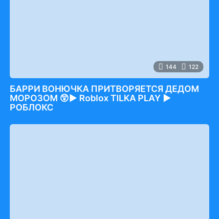
144
122
БАРРИ ВОНЮЧКА ПРИТВОРЯЕТСЯ ДЕДОМ
МОРОЗОМ 😲► Roblox TILKA PLAY ►
РОБЛОКС