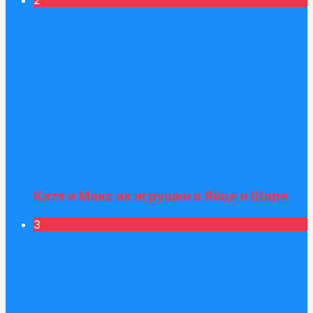
2
Катя и Макс их игрушки в Яйце и Шаре
3