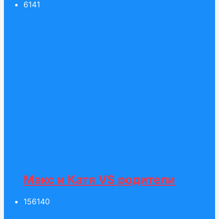
61
41
Макс и Катя VS родители
156
140