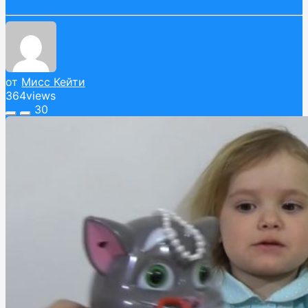
от
Мисс Кейти
364
views
30