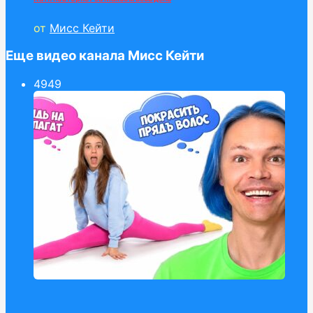
от
Мисс Кейти
Еще видео канала Мисс Кейти
49
49