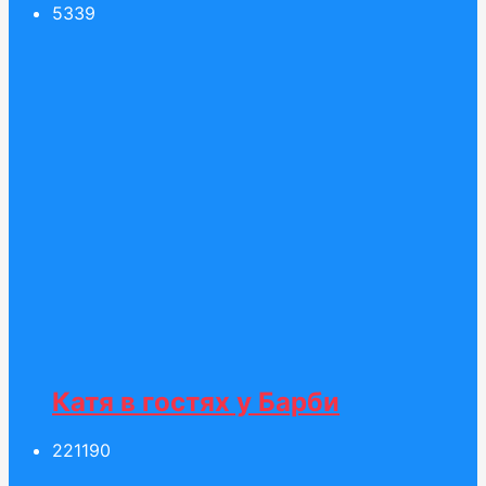
53
39
Катя в гостях у Барби
221
190