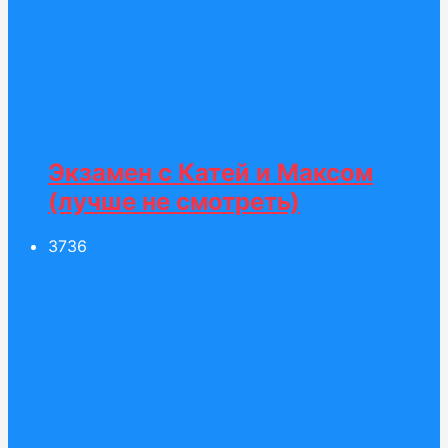
Экзамен c Катей и Максом
(лучше не смотреть)
37
36