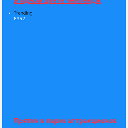
В одном цвете челлендж
Trending
69
52
Прятки в парке аттракционов