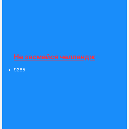
Не засмейся челлендж
92
85