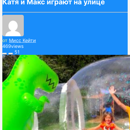
Катя и Макс играют на улице
от
Мисс Кейти
469
views
51