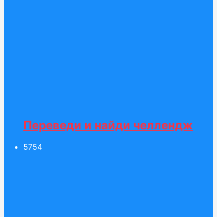
Переведи и найди челлендж
57
54