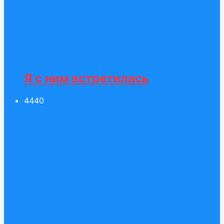
Я с ним встретилась
44
40