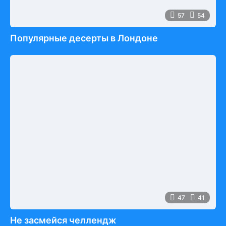
57
54
Популярные десерты в Лондоне
47
41
Не засмейся челлендж