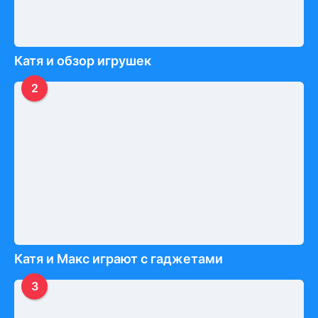
Катя и обзор игрушек
2
Катя и Макс играют с гаджетами
3