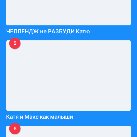
ЧЕЛЛЕНДЖ не РАЗБУДИ Катю
5
Катя и Макс как малыши
6