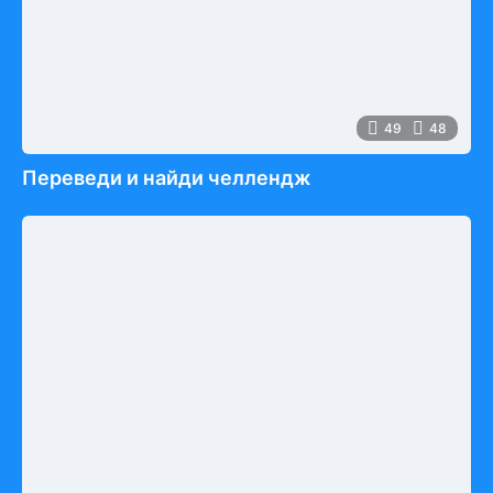
49
48
Переведи и найди челлендж