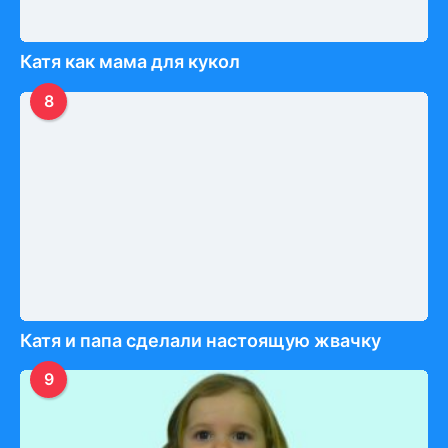
Катя как мама для кукол
8
Катя и папа сделали настоящую жвачку
9