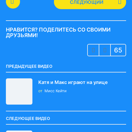
СЛЕДУЮЩИЙ
o
s
t
P
НРАВИТСЯ? ПОДЕЛИТЕСЬ СО СВОИМИ
a
ДРУЗЬЯМИ!
g
65
i
n
a
ПРЕДЫДУЩЕЕ ВИДЕО
t
i
Катя и Макс играют на улице
o
от
Мисс Кейти
n
СЛЕДУЮЩЕЕ ВИДЕО