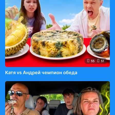
55
51
Катя vs Андрей чемпион обеда