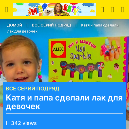
ДОМОЙ
ВСЕ СЕРИЙ ПОДРЯД
Катя и папа сделали
лак для девочек
ВСЕ СЕРИЙ ПОДРЯД
5
Катя и папа сделали лак для
л
е
девочек
т
н
о
342
views
а
т