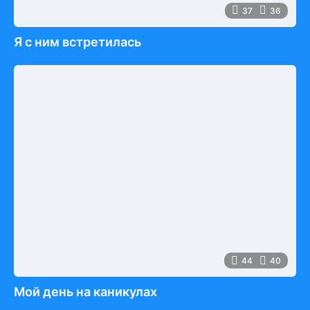
37
36
Я с ним встретилась
44
40
Мой день на каникулах