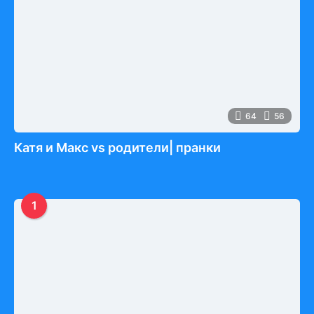
64
56
Катя и Макс vs родители| пранки
1