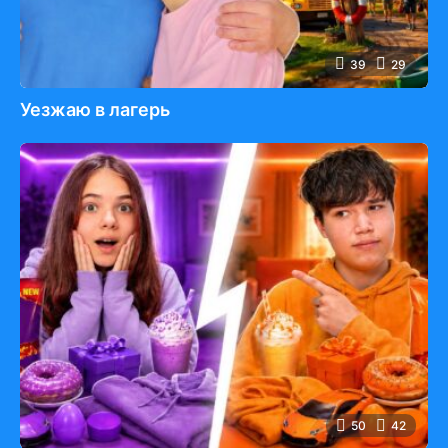
39
29
Уезжаю в лагерь
50
42