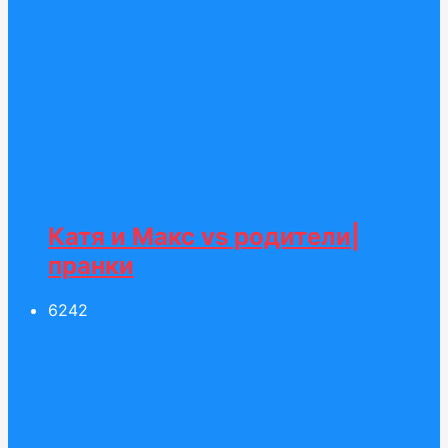
Катя и Макс vs родители|
пранки
62
42