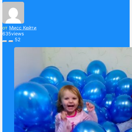
от
Мисс Кейти
635
views
52