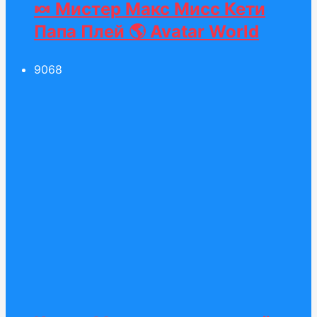
🍬 Мистер Макс Мисс Кети
Папа Плей 🌎 Avatar World
90
68