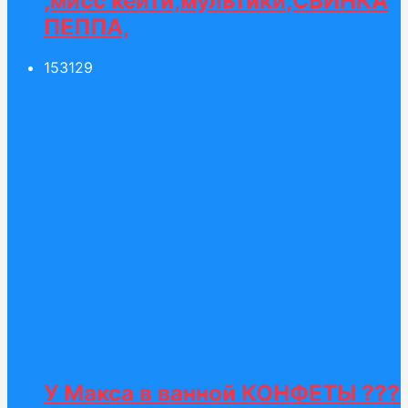
,мисс кейти,мультики,СВИНКА
ПЕППА,
153
129
У Макса в ванной КОНФЕТЫ ???