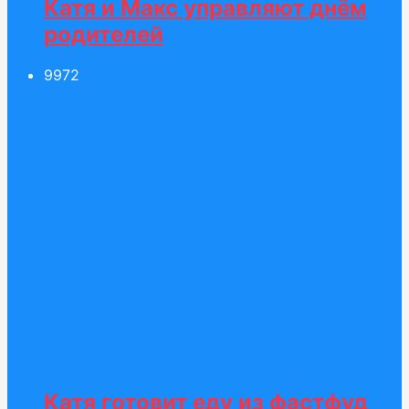
Катя и Макс управляют днём
родителей
99
72
Катя готовит еду из фастфуд