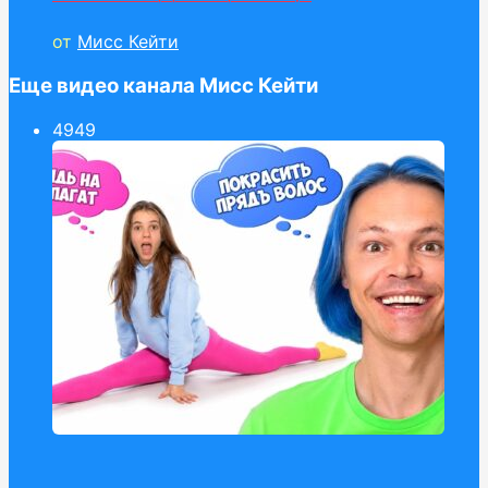
от
Мисс Кейти
Еще видео канала Мисс Кейти
49
49