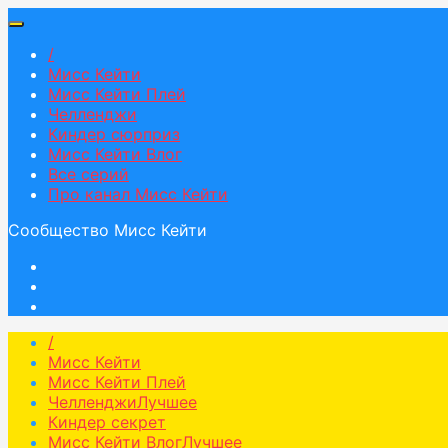
/
Мисс Кейти
Мисс Кейти Плей
Челленджи
Киндер сюрприз
Мисс Кейти Влог
Все серий
Про канал Мисс Кейти
Сообщество Мисс Кейти
/
Мисс Кейти
Мисс Кейти Плей
Челленджи
Лучшее
Киндер секрет
Мисс Кейти Влог
Лучшее