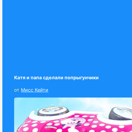
Катя и папа сделали попрыгунчики
от
Мисс Кейти