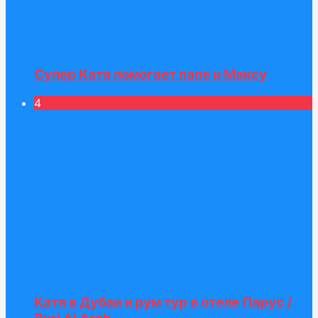
Супер Катя помогает папе и Максу
4
Катя в Дубаи и рум тур в отеле Парус /