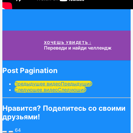
ХОЧЕШЬ УВИДЕТЬ :
Переведи и найди челлендж
Post Pagination
Предыдущее видео
Предыдущий
Следующее видео
Следующий
Нравится? Поделитесь со своими
друзьями!
64