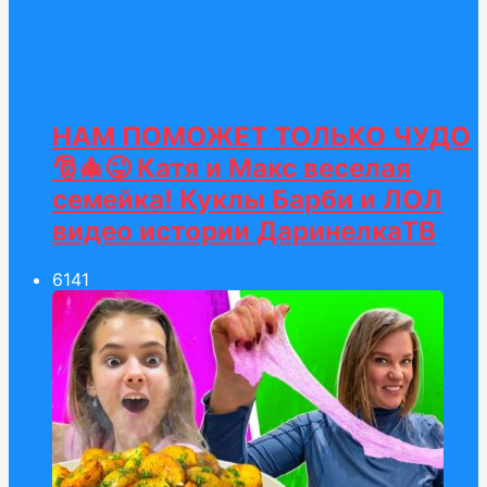
НАМ ПОМОЖЕТ ТОЛЬКО ЧУДО
🎅🎄😜 Катя и Макс веселая
семейка! Куклы Барби и ЛОЛ
видео истории ДаринелкаТВ
61
41