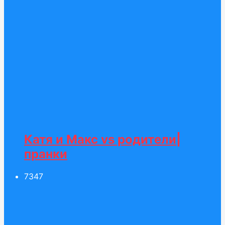
Катя и Макс vs родители|
пранки
73
47