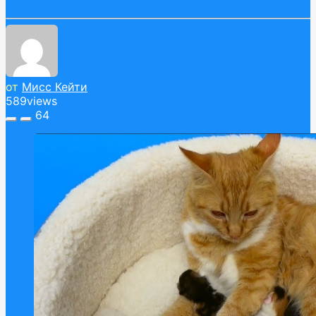
от
Мисс Кейти
589
views
64