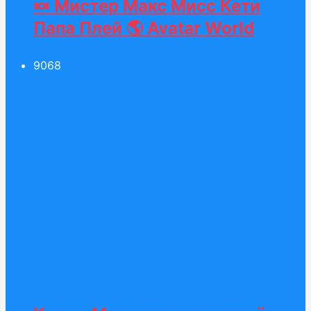
🍬 Мистер Макс Мисс Кети
Папа Плей 🌎 Avatar World
90
68