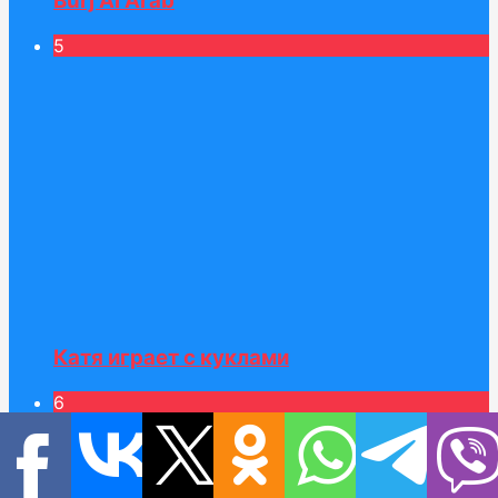
Burj Al Arab
5
Катя играет с куклами
6