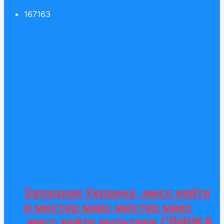
167
163
Западная Украина,,мисс кейти
и мистер макс,мистер макс
,мисс кейти,мультики,СВИНКА