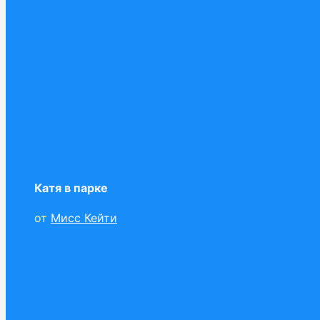
Катя в парке
от
Мисс Кейти