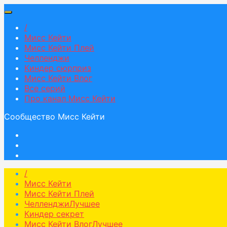
/
Мисс Кейти
Мисс Кейти Плей
Челленджи
Киндер сюрприз
Мисс Кейти Влог
Все серий
Про канал Мисс Кейти
Сообщество Мисс Кейти
/
Мисс Кейти
Мисс Кейти Плей
Челленджи
Лучшее
Киндер секрет
Мисс Кейти Влог
Лучшее