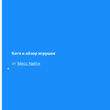
Катя и обзор игрушек
от
Мисс Кейти