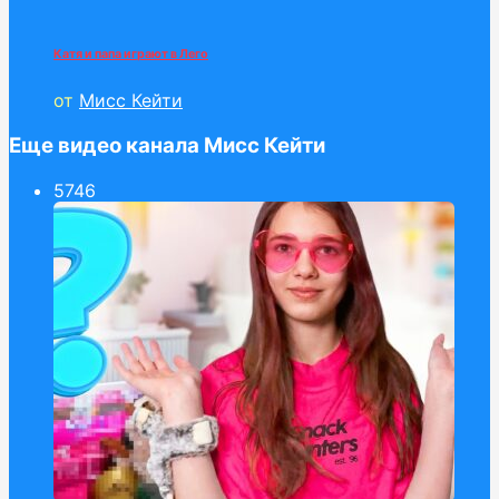
Катя и папа играют в Лего
от
Мисс Кейти
Еще видео канала Мисс Кейти
57
46