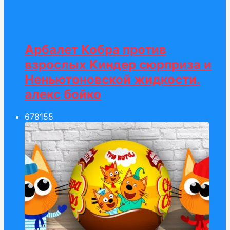
Арбалет Кобра против
взрослых Киндер сюрприза и
Неньютоновской жидкости.
алекс бойко
678
155