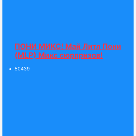
ПОНИ МИКС! Май Литл Пони
(MLP) Микс сюрпризов!
504
39