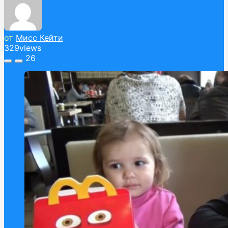
от
Мисс Кейти
329
views
26