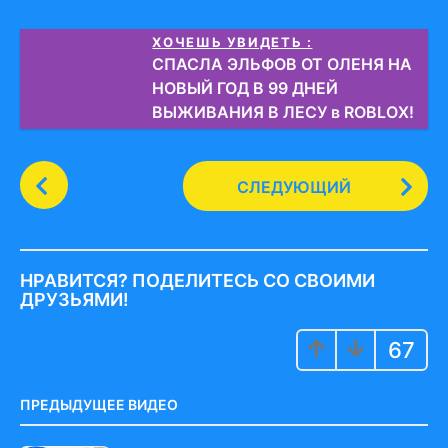
ХОЧЕШЬ УВИДЕТЬ :
СПАСЛА ЭЛЬФОВ ОТ ОЛЕНЯ НА
НОВЫЙ ГОД В 99 ДНЕЙ
ВЫЖИВАНИЯ В ЛЕСУ в ROBLOX!
P
СЛЕДУЮЩИЙ
o
s
t
P
НРАВИТСЯ? ПОДЕЛИТЕСЬ СО СВОИМИ
a
ДРУЗЬЯМИ!
g
67
i
n
a
ПРЕДЫДУЩЕЕ ВИДЕО
t