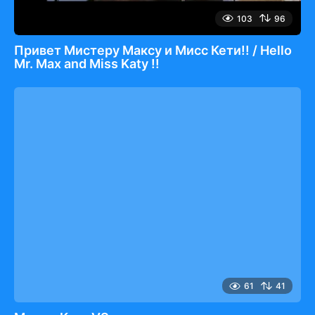
103
96
Привет Мистеру Максу и Мисс Кети!! / Hello
Mr. Max and Miss Katy !!
61
41