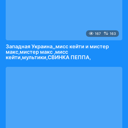
167
163
Западная Украина,,мисс кейти и мистер
макс,мистер макс ,мисс
кейти,мультики,СВИНКА ПЕППА,