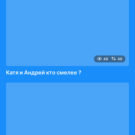
49
49
Катя и Андрей кто смелее ?