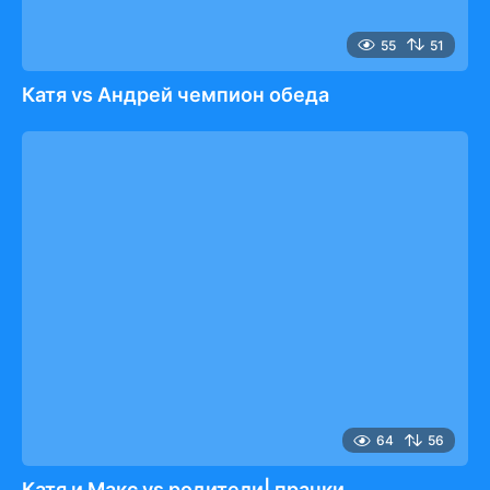
55
51
Катя vs Андрей чемпион обеда
64
56
Катя и Макс vs родители| пранки