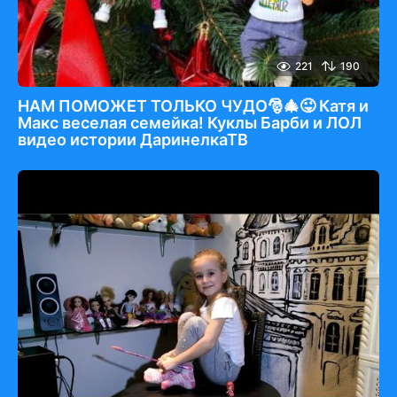
221
190
НАМ ПОМОЖЕТ ТОЛЬКО ЧУДО🎅🎄😜 Катя и
Макс веселая семейка! Куклы Барби и ЛОЛ
видео истории ДаринелкаТВ