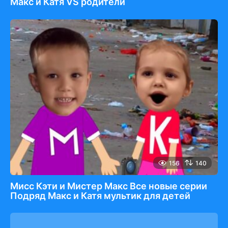
Макс и Катя VS родители
156
140
Мисс Кэти и Мистер Макс Все новые серии
Подряд Макс и Катя мультик для детей