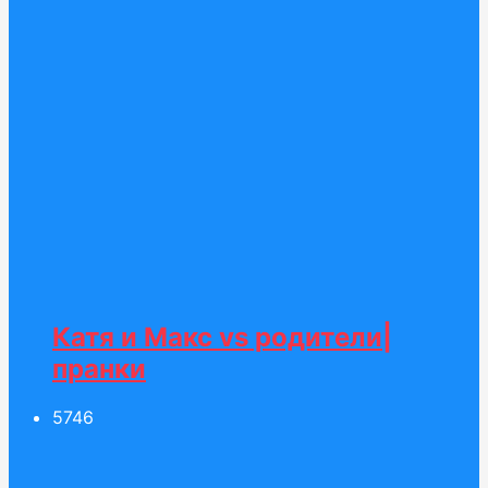
Катя и Макс vs родители|
пранки
57
46