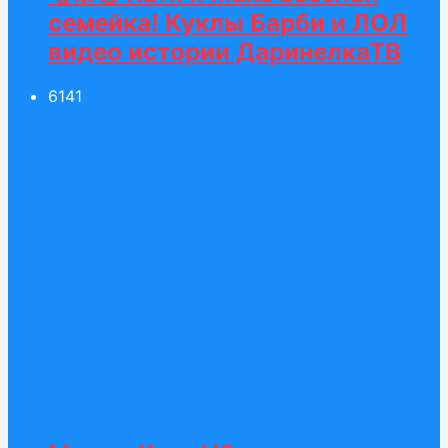
семейка! Куклы Барби и ЛОЛ
видео истории ДаринелкаТВ
61
41