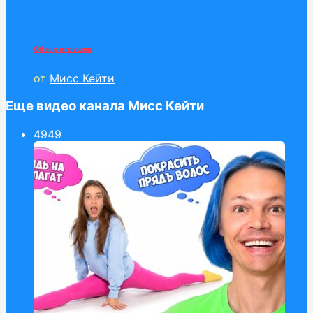
Обзор игрушек
от
Мисс Кейти
Еще видео канала Мисс Кейти
49
49