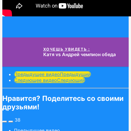
ХОЧЕШЬ УВИДЕТЬ :
Катя vs Андрей чемпион обеда
Post
Предыдущее видео
Предыдущий
Следующее видео
Следующий
Pagination
Нравится? Поделитесь со своими
друзьями!
38
Предыдущее видео