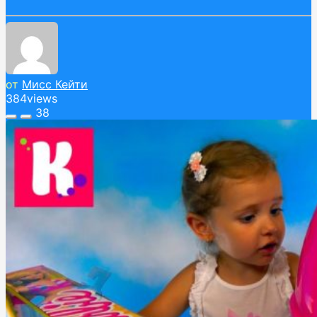
от
Мисс Кейти
384
views
38