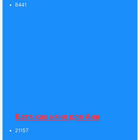
84
41
Катя как няня для Ани
211
57